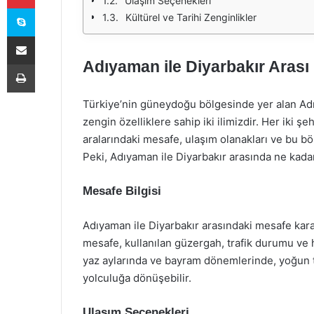
Ulaşım Seçenekleri
Skype
Kültürel ve Tarihi Zenginlikler
E-Posta ile paylaş
Adıyaman ile Diyarbakır Arası
Yazdır
Türkiye’nin güneydoğu bölgesinde yer alan Adıy
zengin özelliklere sahip iki ilimizdir. Her iki ş
aralarındaki mesafe, ulaşım olanakları ve bu b
Peki, Adıyaman ile Diyarbakır arasında ne kad
Mesafe Bilgisi
Adıyaman ile Diyarbakır arasındaki mesafe karay
mesafe, kullanılan güzergah, trafik durumu ve h
yaz aylarında ve bayram dönemlerinde, yoğun t
yolculuğa dönüşebilir.
Ulaşım Seçenekleri