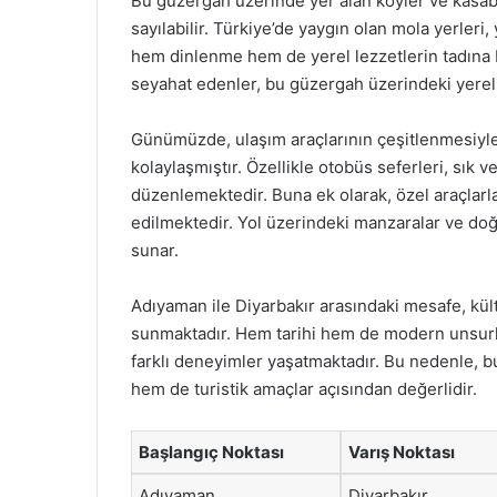
Bu güzergah üzerinde yer alan köyler ve kasab
sayılabilir. Türkiye’de yaygın olan mola yerler
hem dinlenme hem de yerel lezzetlerin tadına 
seyahat edenler, bu güzergah üzerindeki yerel 
Günümüzde, ulaşım araçlarının çeşitlenmesiyl
kolaylaşmıştır. Özellikle otobüs seferleri, sık v
düzenlemektedir. Buna ek olarak, özel araçlarla
edilmektedir. Yol üzerindeki manzaralar ve doğ
sunar.
Adıyaman ile Diyarbakır arasındaki mesafe, kültü
sunmaktadır. Hem tarihi hem de modern unsurlar
farklı deneyimler yaşatmaktadır. Bu nedenle, bu
hem de turistik amaçlar açısından değerlidir.
Başlangıç Noktası
Varış Noktası
Adıyaman
Diyarbakır