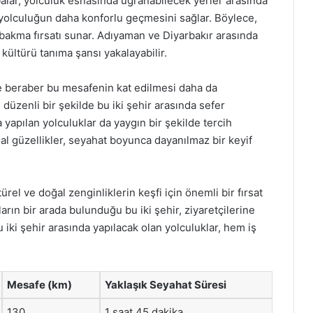
alar, yolculuk esnasında uğranabilecek yerler arasında
i, yolculuğun daha konforlu geçmesini sağlar. Böylece,
bakma fırsatı sunar. Adıyaman ve Diyarbakır arasında
kültürü tanıma şansı yakalayabilir.
e beraber bu mesafenin kat edilmesi daha da
e düzenli bir şekilde bu iki şehir arasında sefer
 yapılan yolculuklar da yaygın bir şekilde tercih
al güzellikler, seyahat boyunca dayanılmaz bir keyif
rel ve doğal zenginliklerin keşfi için önemli bir fırsat
ın bir arada bulunduğu bu iki şehir, ziyaretçilerine
 iki şehir arasında yapılacak olan yolculuklar, hem iş
Mesafe (km)
Yaklaşık Seyahat Süresi
130
1 saat 45 dakika