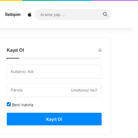
Sitemap
Arama
İletişim
yap
...
Kayıt Ol
Unuttunuz mu?
Beni hatırla
Kayıt Ol