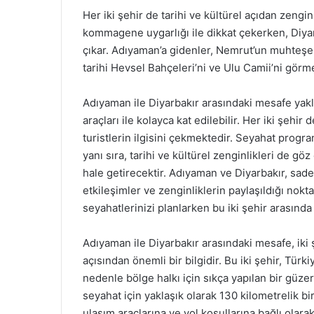
Her iki şehir de tarihi ve kültürel açıdan zengin
kommagene uygarlığı ile dikkat çekerken, Diyarba
çıkar. Adıyaman’a gidenler, Nemrut’un muhteşem
tarihi Hevsel Bahçeleri’ni ve Ulu Camii’ni görm
Adıyaman ile Diyarbakır arasındaki mesafe yakl
araçları ile kolayca kat edilebilir. Her iki şehi
turistlerin ilgisini çekmektedir. Seyahat progr
yanı sıra, tarihi ve kültürel zenginlikleri de 
hale getirecektir. Adıyaman ve Diyarbakır, sade
etkileşimler ve zenginliklerin paylaşıldığı nokt
seyahatlerinizi planlarken bu iki şehir arasınd
Adıyaman ile Diyarbakır arasındaki mesafe, iki 
açısından önemli bir bilgidir. Bu iki şehir, Tü
nedenle bölge halkı için sıkça yapılan bir güzerg
seyahat için yaklaşık olarak 130 kilometrelik b
ulaşım araçlarına ve yol koşullarına bağlı olarak