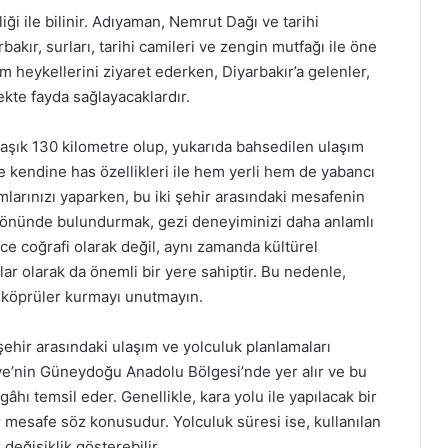
liği ile bilinir. Adıyaman, Nemrut Dağı ve tarihi
kır, surları, tarihi camileri ve zengin mutfağı ile öne
 heykellerini ziyaret ederken, Diyarbakır’a gelenler,
ekte fayda sağlayacaklardır.
aşık 130 kilometre olup, yukarıda bahsedilen ulaşım
r de kendine has özellikleri ile hem yerli hem de yabancı
amlarınızı yaparken, bu iki şehir arasındaki mesafenin
göz önünde bulundurmak, gezi deneyiminizi daha anlamlı
ce coğrafi olarak değil, aynı zamanda kültürel
alar olarak da önemli bir yere sahiptir. Bu nedenle,
a köprüler kurmayı unutmayın.
şehir arasındaki ulaşım ve yolculuk planlamaları
rkiye’nin Güneydoğu Anadolu Bölgesi’nde yer alır ve bu
âhı temsil eder. Genellikle, kara yolu ile yapılacak bir
ir mesafe söz konusudur. Yolculuk süresi ise, kullanılan
 değişiklik gösterebilir.