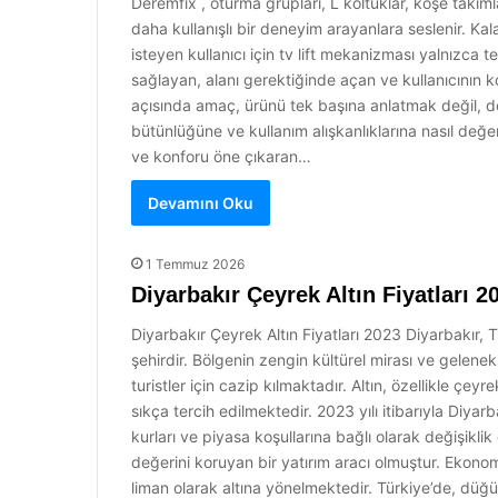
Deremfix , oturma grupları, L koltuklar, köşe takıml
daha kullanışlı bir deneyim arayanlara seslenir. K
isteyen kullanıcı için tv lift mekanizması yalnızca
sağlayan, alanı gerektiğinde açan ve kullanıcının ko
açısında amaç, ürünü tek başına anlatmak değil, d
bütünlüğüne ve kullanım alışkanlıklarına nasıl değe
ve konforu öne çıkaran…
Devamını Oku
1 Temmuz 2026
Diyarbakır Çeyrek Altın Fiyatları 2
Diyarbakır Çeyrek Altın Fiyatları 2023 Diyarbakır, 
şehirdir. Bölgenin zengin kültürel mirası ve gelenek
turistler için cazip kılmaktadır. Altın, özellikle çey
sıkça tercih edilmektedir. 2023 yılı itibarıyla Diyar
kurları ve piyasa koşullarına bağlı olarak değişikli
değerini koruyan bir yatırım aracı olmuştur. Ekonomi
liman olarak altına yönelmektedir. Türkiye’de, dü