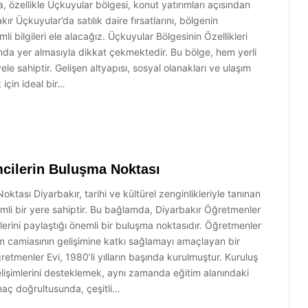
rda, özellikle Üçkuyular bölgesi, konut yatırımları açısından
r Üçkuyular’da satılık daire fırsatlarını, bölgenin
li bilgileri ele alacağız. Üçkuyular Bölgesinin Özellikleri
mda yer almasıyla dikkat çekmektedir. Bu bölge, hem yerli
le sahiptir. Gelişen altyapısı, sosyal olanakları ve ulaşım
için ideal bir…
mcilerin Buluşma Noktası
ktası Diyarbakır, tarihi ve kültürel zenginlikleriyle tanınan
nemli bir yere sahiptir. Bu bağlamda, Diyarbakır Öğretmenler
imlerini paylaştığı önemli bir buluşma noktasıdır. Öğretmenler
im camiasının gelişimine katkı sağlamayı amaçlayan bir
tmenler Evi, 1980’li yılların başında kurulmuştur. Kuruluş
elişimlerini desteklemek, aynı zamanda eğitim alanındaki
amaç doğrultusunda, çeşitli…