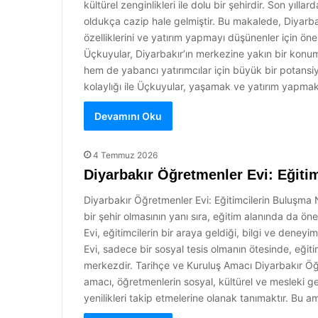
kültürel zenginlikleri ile dolu bir şehirdir. Son yılla
oldukça cazip hale gelmiştir. Bu makalede, Diyarbakı
özelliklerini ve yatırım yapmayı düşünenler için önem
Üçkuyular, Diyarbakır’ın merkezine yakın bir konu
hem de yabancı yatırımcılar için büyük bir potansiye
kolaylığı ile Üçkuyular, yaşamak ve yatırım yapmak 
Devamını Oku
4 Temmuz 2026
Diyarbakır Öğretmenler Evi: Eğiti
Diyarbakır Öğretmenler Evi: Eğitimcilerin Buluşma No
bir şehir olmasının yanı sıra, eğitim alanında da ö
Evi, eğitimcilerin bir araya geldiği, bilgi ve deney
Evi, sadece bir sosyal tesis olmanın ötesinde, eğit
merkezdir. Tarihçe ve Kuruluş Amacı Diyarbakır Öğre
amacı, öğretmenlerin sosyal, kültürel ve mesleki g
yenilikleri takip etmelerine olanak tanımaktır. Bu 