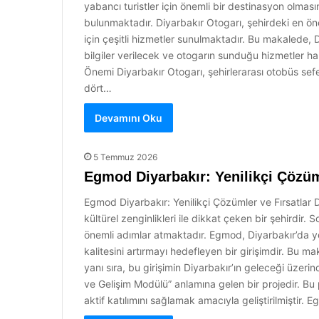
yabancı turistler için önemli bir destinasyon olması
bulunmaktadır. Diyarbakır Otogarı, şehirdeki en ön
için çeşitli hizmetler sunulmaktadır. Bu makalede, 
bilgiler verilecek ve otogarın sunduğu hizmetler ha
Önemi Diyarbakır Otogarı, şehirlerarası otobüs sefe
dört…
Devamını Oku
5 Temmuz 2026
Egmod Diyarbakır: Yenilikçi Çözüm
Egmod Diyarbakır: Yenilikçi Çözümler ve Fırsatlar 
kültürel zenginlikleri ile dikkat çeken bir şehirdir
önemli adımlar atmaktadır. Egmod, Diyarbakır’da ye
kalitesini artırmayı hedefleyen bir girişimdir. Bu 
yanı sıra, bu girişimin Diyarbakır’ın geleceği üzer
ve Gelişim Modülü” anlamına gelen bir projedir. Bu
aktif katılımını sağlamak amacıyla geliştirilmiştir.