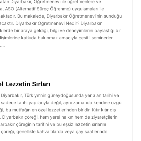
r atan Diyarbakır, Öğretmenevi ile öğretmenlere ve
da, ASO (Alternatif Süreç Öğrenme) uygulamaları ile
tmaktadır. Bu makalede, Diyarbakır Öğretmenevi’nin sunduğu
lacaktır. Diyarbakır Öğretmenevi Nedir? Diyarbakır
klerde bir araya geldiği, bilgi ve deneyimlerini paylaştığı bir
şimlerine katkıda bulunmak amacıyla çeşitli seminerler,
r.…
l Lezzetin Sırları
rı Diyarbakır, Türkiye’nin güneydoğusunda yer alan tarihi ve
hir, sadece tarihi yapılarıyla değil, aynı zamanda kendine özgü
 bu mutfağın en özel lezzetlerinden biridir. Kıtır kıtır dış
, Diyarbakır çöreği, hem yerel halkın hem de ziyaretçilerin
bakır çöreğinin tarifini ve bu eşsiz lezzetin sırlarını
çöreği, genellikle kahvaltılarda veya çay saatlerinde