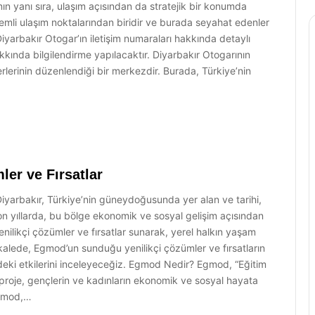
nın yanı sıra, ulaşım açısından da stratejik bir konumda
emli ulaşım noktalarından biridir ve burada seyahat edenler
Diyarbakır Otogar’ın iletişim numaraları hakkında detaylı
kkında bilgilendirme yapılacaktır. Diyarbakır Otogarının
rlerinin düzenlendiği bir merkezdir. Burada, Türkiye’nin
ler ve Fırsatlar
Diyarbakır, Türkiye’nin güneydoğusunda yer alan ve tarihi,
. Son yıllarda, bu bölge ekonomik ve sosyal gelişim açısından
nilikçi çözümler ve fırsatlar sunarak, yerel halkın yaşam
makalede, Egmod’un sunduğu yenilikçi çözümler ve fırsatların
indeki etkilerini inceleyeceğiz. Egmod Nedir? Egmod, “Eğitim
 proje, gençlerin ve kadınların ekonomik ve sosyal hayata
 Egmod,…