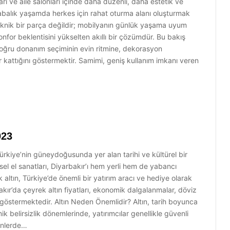
arı ve aile salonları içinde daha düzenli, daha estetik ve
alabalık yaşamda herkes için rahat oturma alanı oluşturmak
 teknik bir parça değildir; mobilyanın günlük yaşama uyum
nfor beklentisini yükselten akıllı bir çözümdür. Bu bakış
oğru donanım seçiminin evin ritmine, dekorasyon
r kattığını göstermektir. Samimi, geniş kullanım imkanı veren
023
Türkiye’nin güneydoğusunda yer alan tarihi ve kültürel bir
sel el sanatları, Diyarbakır’ı hem yerli hem de yabancı
rek altın, Türkiye’de önemli bir yatırım aracı ve hediye olarak
bakır’da çeyrek altın fiyatları, ekonomik dalgalanmalar, döviz
k göstermektedir. Altın Neden Önemlidir? Altın, tarih boyunca
k belirsizlik dönemlerinde, yatırımcılar genellikle güvenli
ğünlerde…