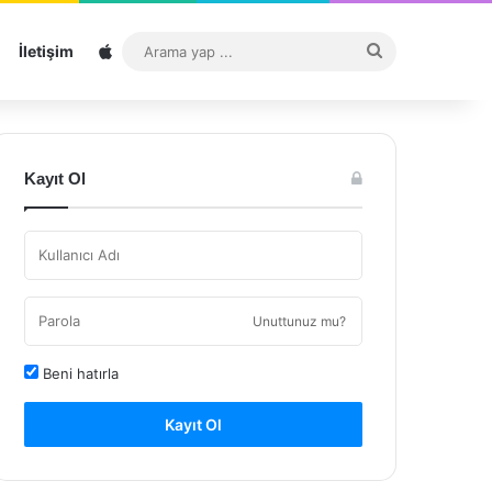
Sitemap
Arama
İletişim
yap
...
Kayıt Ol
Unuttunuz mu?
Beni hatırla
Kayıt Ol