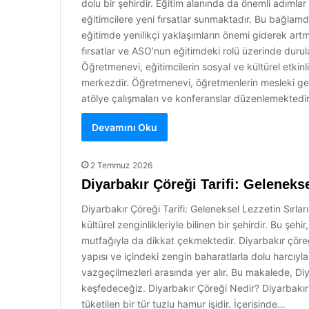
dolu bir şehirdir. Eğitim alanında da önemli adımla
eğitimcilere yeni fırsatlar sunmaktadır. Bu bağlam
eğitimde yenilikçi yaklaşımların önemi giderek ar
fırsatlar ve ASO’nun eğitimdeki rolü üzerinde duru
Öğretmenevi, eğitimcilerin sosyal ve kültürel etkinli
merkezdir. Öğretmenevi, öğretmenlerin mesleki geli
atölye çalışmaları ve konferanslar düzenlemektedi
Devamını Oku
2 Temmuz 2026
Diyarbakır Çöreği Tarifi: Gelenekse
Diyarbakır Çöreği Tarifi: Geleneksel Lezzetin Sırla
kültürel zenginlikleriyle bilinen bir şehirdir. Bu şe
mutfağıyla da dikkat çekmektedir. Diyarbakır çöreği,
yapısı ve içindeki zengin baharatlarla dolu harcıyla
vazgeçilmezleri arasında yer alır. Bu makalede, Diyar
keşfedeceğiz. Diyarbakır Çöreği Nedir? Diyarbakır 
tüketilen bir tür tuzlu hamur işidir. İçerisinde…