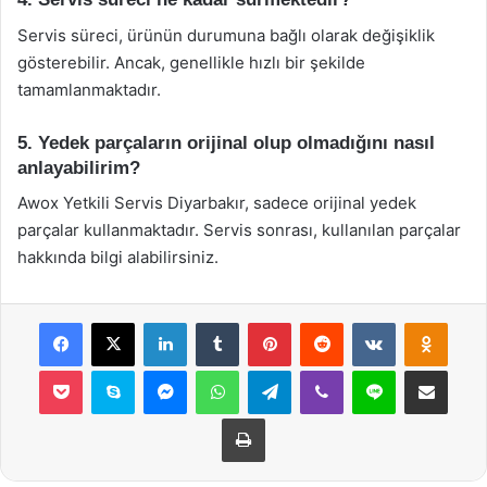
Servis süreci, ürünün durumuna bağlı olarak değişiklik
gösterebilir. Ancak, genellikle hızlı bir şekilde
tamamlanmaktadır.
5. Yedek parçaların orijinal olup olmadığını nasıl
anlayabilirim?
Awox Yetkili Servis Diyarbakır, sadece orijinal yedek
parçalar kullanmaktadır. Servis sonrası, kullanılan parçalar
hakkında bilgi alabilirsiniz.
Facebook
X
LinkedIn
Tumblr
Pinterest
Reddit
VKontakte
Odnok
Pocket
Skype
Messenger
WhatsApp
Telegram
Viber
Line
E-Posta ile payla
Yazdır