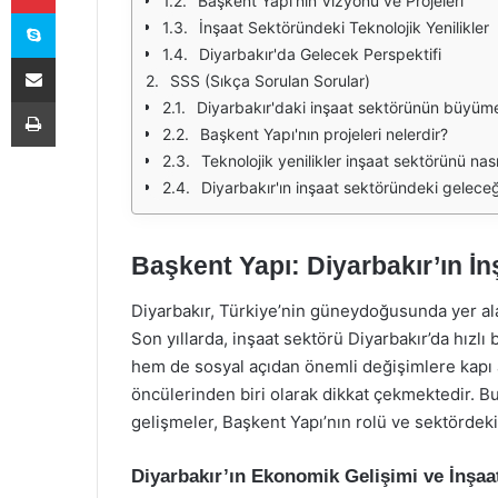
Başkent Yapı'nın Vizyonu ve Projeleri
Skype
İnşaat Sektöründeki Teknolojik Yenilikler
Diyarbakır'da Gelecek Perspektifi
E-Posta ile paylaş
SSS (Sıkça Sorulan Sorular)
Yazdır
Diyarbakır'daki inşaat sektörünün büyümes
Başkent Yapı'nın projeleri nelerdir?
Teknolojik yenilikler inşaat sektörünü nasıl
Diyarbakır'ın inşaat sektöründeki geleceğ
Başkent Yapı: Diyarbakır’ın İ
Diyarbakır, Türkiye’nin güneydoğusunda yer alan 
Son yıllarda, inşaat sektörü Diyarbakır’da hızlı
hem de sosyal açıdan önemli değişimlere kapı a
öncülerinden biri olarak dikkat çekmektedir. B
gelişmeler, Başkent Yapı’nın rolü ve sektördeki 
Diyarbakır’ın Ekonomik Gelişimi ve İnşaa