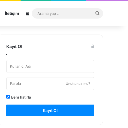
Sitemap
Arama
İletişim
yap
...
Kayıt Ol
Unuttunuz mu?
Beni hatırla
Kayıt Ol