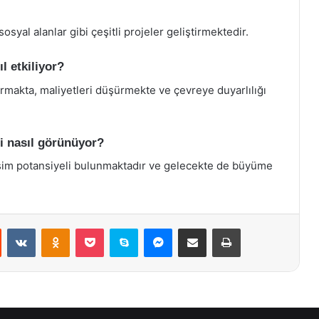
osyal alanlar gibi çeşitli projeler geliştirmektedir.
l etkiliyor?
dırmakta, maliyetleri düşürmekte ve çevreye duyarlılığı
ği nasıl görünüyor?
lişim potansiyeli bulunmaktadır ve gelecekte de büyüme
st
Reddit
VKontakte
Odnoklassniki
Pocket
Skype
Messenger
E-Posta ile paylaş
Yazdır