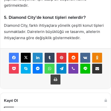
getirmektedir.
5. Diamond City’de konut tipleri nelerdir?
Diamond City, farklı ihtiyaçlara yönelik çeşitli konut tipleri
sunmaktadır. Dairelerin büyüklüğü ve tasarımı, ailelerin
ihtiyaçlarına göre değişiklik göstermektedir.
Facebook
X
LinkedIn
Tumblr
Pinterest
Reddit
VKontakte
Odnok
Pocket
Skype
Messenger
WhatsApp
Telegram
Viber
Line
E-Posta ile payla
Yazdır
Kayıt Ol