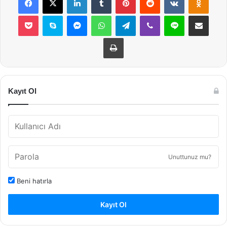
Pocket
Skype
Messenger
WhatsApp
Telegram
Viber
Line
E-Posta ile payla
Yazdır
Kayıt Ol
Unuttunuz mu?
Beni hatırla
Kayıt Ol