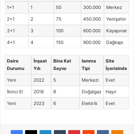
1+1
1
50
300.000
Merkez
2+1
2
75
450.000
Yenişehir
3+1
3
100
600.000
Kayapınar
4+1
4
150
900.000
Dağkapı
Daire
İnşaat
Bina Kat
Isınma
Site
Durumu
Yılı
Sayısı
Tipi
İçerisinde
Yeni
2022
5
Merkezi
Evet
İkinci El
2018
8
Doğalgaz
Hayır
Yeni
2023
6
Elektrik
Evet
Facebook
X
LinkedIn
Tumblr
Pinterest
Reddit
VKontakte
Odnok