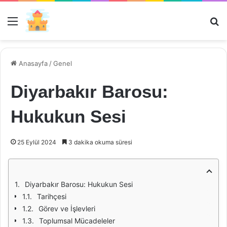
Menü
Ar
Anasayfa
/
Genel
Diyarbakır Barosu:
Hukukun Sesi
25 Eylül 2024
3 dakika okuma süresi
Diyarbakır Barosu: Hukukun Sesi
Tarihçesi
Görev ve İşlevleri
Toplumsal Mücadeleler