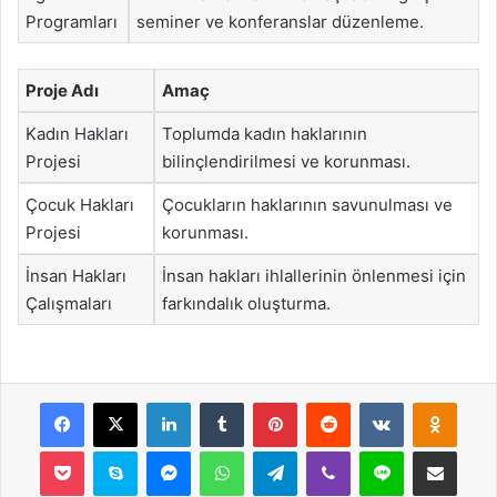
Programları
seminer ve konferanslar düzenleme.
Proje Adı
Amaç
Kadın Hakları
Toplumda kadın haklarının
Projesi
bilinçlendirilmesi ve korunması.
Çocuk Hakları
Çocukların haklarının savunulması ve
Projesi
korunması.
İnsan Hakları
İnsan hakları ihlallerinin önlenmesi için
Çalışmaları
farkındalık oluşturma.
Facebook
X
LinkedIn
Tumblr
Pinterest
Reddit
VKontakte
Odnok
Pocket
Skype
Messenger
WhatsApp
Telegram
Viber
Line
E-Posta ile payla