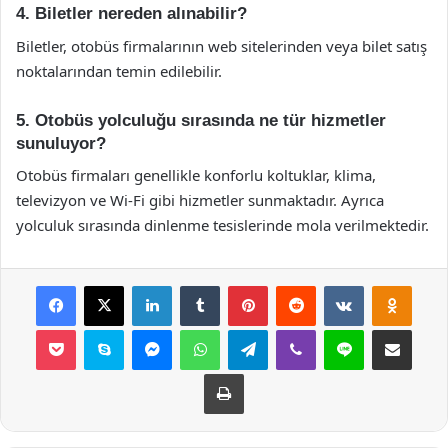
4. Biletler nereden alınabilir?
Biletler, otobüs firmalarının web sitelerinden veya bilet satış
noktalarından temin edilebilir.
5. Otobüs yolculuğu sırasında ne tür hizmetler
sunuluyor?
Otobüs firmaları genellikle konforlu koltuklar, klima,
televizyon ve Wi-Fi gibi hizmetler sunmaktadır. Ayrıca
yolculuk sırasında dinlenme tesislerinde mola verilmektedir.
Facebook
X
LinkedIn
Tumblr
Pinterest
Reddit
VKontakte
Odnok
Pocket
Skype
Messenger
WhatsApp
Telegram
Viber
Line
E-Posta ile payla
Yazdır