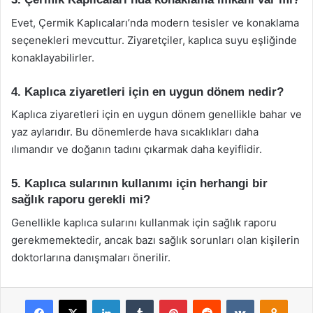
Evet, Çermik Kaplıcaları’nda modern tesisler ve konaklama
seçenekleri mevcuttur. Ziyaretçiler, kaplıca suyu eşliğinde
konaklayabilirler.
4. Kaplıca ziyaretleri için en uygun dönem nedir?
Kaplıca ziyaretleri için en uygun dönem genellikle bahar ve
yaz aylarıdır. Bu dönemlerde hava sıcaklıkları daha
ılımandır ve doğanın tadını çıkarmak daha keyiflidir.
5. Kaplıca sularının kullanımı için herhangi bir
sağlık raporu gerekli mi?
Genellikle kaplıca sularını kullanmak için sağlık raporu
gerekmemektedir, ancak bazı sağlık sorunları olan kişilerin
doktorlarına danışmaları önerilir.
Facebook
X
LinkedIn
Tumblr
Pinterest
Reddit
VKontakte
Odnok