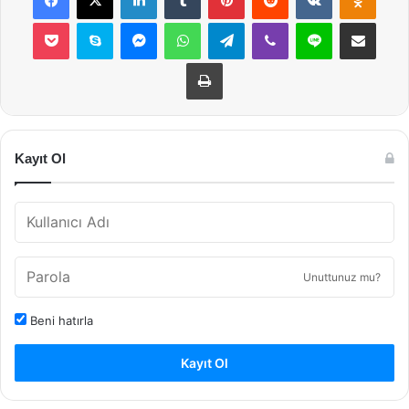
Pocket
Skype
Messenger
WhatsApp
Telegram
Viber
Line
E-Posta ile payla
Yazdır
Kayıt Ol
Unuttunuz mu?
Beni hatırla
Kayıt Ol