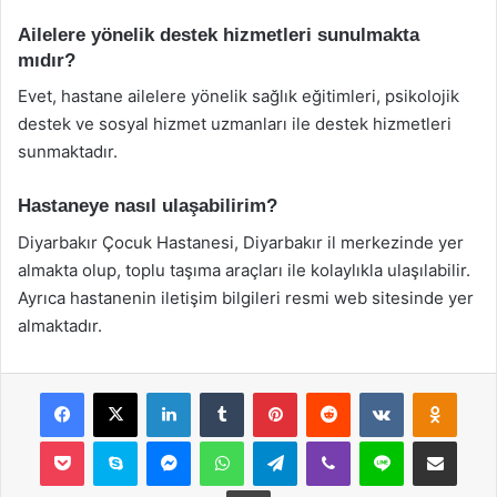
Ailelere yönelik destek hizmetleri sunulmakta
mıdır?
Evet, hastane ailelere yönelik sağlık eğitimleri, psikolojik
destek ve sosyal hizmet uzmanları ile destek hizmetleri
sunmaktadır.
Hastaneye nasıl ulaşabilirim?
Diyarbakır Çocuk Hastanesi, Diyarbakır il merkezinde yer
almakta olup, toplu taşıma araçları ile kolaylıkla ulaşılabilir.
Ayrıca hastanenin iletişim bilgileri resmi web sitesinde yer
almaktadır.
Facebook
X
LinkedIn
Tumblr
Pinterest
Reddit
VKontakte
Odnok
Pocket
Skype
Messenger
WhatsApp
Telegram
Viber
Line
E-Posta ile payla
Yazdır