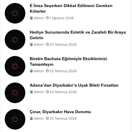
E İmza Seçerken Dikkat Edilmesi Gereken
Kriterler
Admin
1 Ağustos 2026
Hediye Sunumunda Estetik ve Zarafeti Bir Araya
Getirin
Admin
25 Temmuz 2026
Birebir Bachata Eğitimiyle Eksiklerinizi
Tamamlayın
Admin
25 Temmuz 2026
Adana’dan Diyarbakır’a Uçak Bileti Fırsatları
Admin
24 Temmuz 2026
Çınar, Diyarbakır Hava Durumu
Admin
23 Temmuz 2026