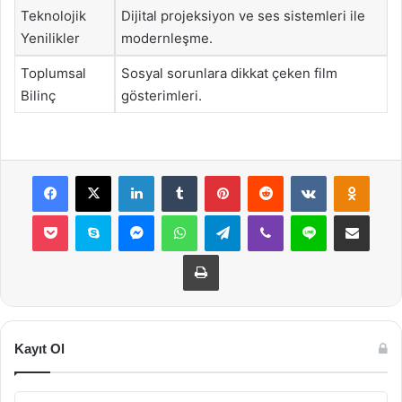
Teknolojik
Dijital projeksiyon ve ses sistemleri ile
Yenilikler
modernleşme.
Toplumsal
Sosyal sorunlara dikkat çeken film
Bilinç
gösterimleri.
Facebook
X
LinkedIn
Tumblr
Pinterest
Reddit
VKontakte
Odnok
Pocket
Skype
Messenger
WhatsApp
Telegram
Viber
Line
E-Posta ile payla
Yazdır
Kayıt Ol