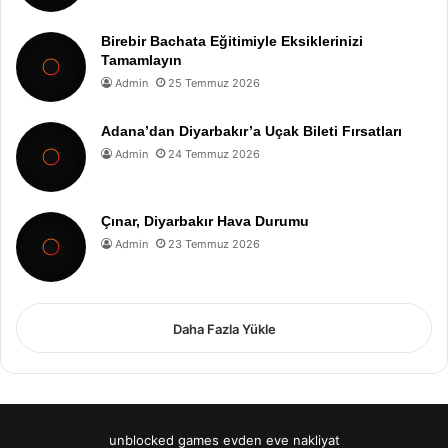
Birebir Bachata Eğitimiyle Eksiklerinizi
Tamamlayın
Admin
25 Temmuz 2026
Adana’dan Diyarbakır’a Uçak Bileti Fırsatları
Admin
24 Temmuz 2026
Çınar, Diyarbakır Hava Durumu
Admin
23 Temmuz 2026
Daha Fazla Yükle
unblocked games
evden eve nakliyat