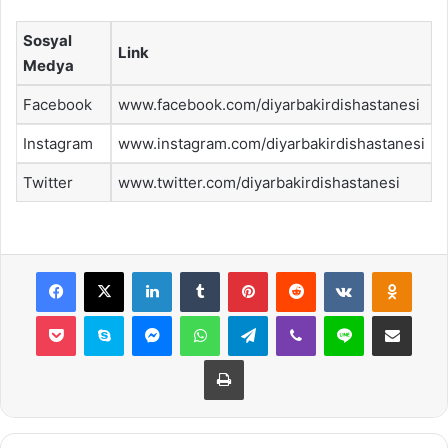
Sosyal
Link
Medya
Facebook
www.facebook.com/diyarbakirdishastanesi
Instagram
www.instagram.com/diyarbakirdishastanesi
Twitter
www.twitter.com/diyarbakirdishastanesi
Facebook
X
LinkedIn
Tumblr
Pinterest
Reddit
VKontakte
Odnok
Pocket
Skype
Messenger
WhatsApp
Telegram
Viber
Line
E-Posta ile payla
Yazdır