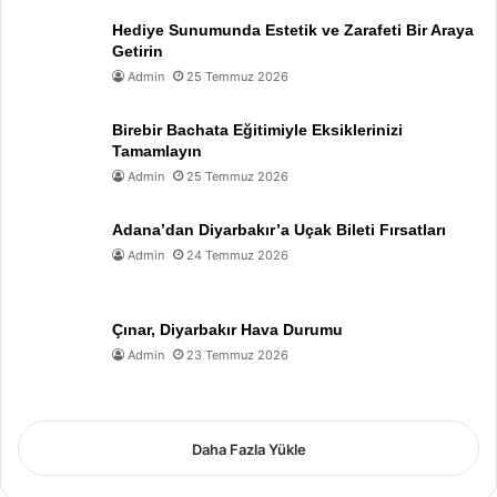
Hediye Sunumunda Estetik ve Zarafeti Bir Araya
Getirin
Admin
25 Temmuz 2026
Birebir Bachata Eğitimiyle Eksiklerinizi
Tamamlayın
Admin
25 Temmuz 2026
Adana’dan Diyarbakır’a Uçak Bileti Fırsatları
Admin
24 Temmuz 2026
Çınar, Diyarbakır Hava Durumu
Admin
23 Temmuz 2026
Daha Fazla Yükle