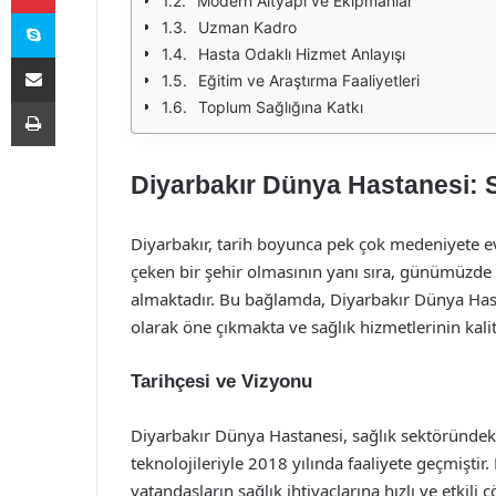
Modern Altyapı ve Ekipmanlar
Skype
Uzman Kadro
Hasta Odaklı Hizmet Anlayışı
E-Posta ile paylaş
Eğitim ve Araştırma Faaliyetleri
Yazdır
Toplum Sağlığına Katkı
Diyarbakır Dünya Hastanesi: S
Diyarbakır, tarih boyunca pek çok medeniyete ev
çeken bir şehir olmasının yanı sıra, günümüzde
almaktadır. Bu bağlamda, Diyarbakır Dünya Hast
olarak öne çıkmakta ve sağlık hizmetlerinin kali
Tarihçesi ve Vizyonu
Diyarbakır Dünya Hastanesi, sağlık sektöründeki
teknolojileriyle 2018 yılında faaliyete geçmiştir
vatandaşların sağlık ihtiyaçlarına hızlı ve etkil