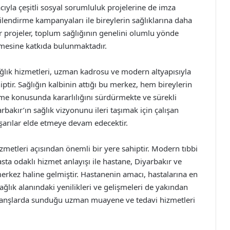
ıyla çeşitli sosyal sorumluluk projelerine de imza
gilendirme kampanyaları ile bireylerin sağlıklarına daha
 projeler, toplum sağlığının genelini olumlu yönde
nmesine katkıda bulunmaktadır.
ğlık hizmetleri, uzman kadrosu ve modern altyapısıyla
ptir. Sağlığın kalbinin attığı bu merkez, hem bireylerin
me konusunda kararlılığını sürdürmekte ve sürekli
rbakır’ın sağlık vizyonunu ileri taşımak için çalışan
şarılar elde etmeye devam edecektir.
metleri açısından önemli bir yere sahiptir. Modern tıbbi
asta odaklı hizmet anlayışı ile hastane, Diyarbakır ve
merkez haline gelmiştir. Hastanenin amacı, hastalarına en
ağlık alanındaki yenilikleri ve gelişmeleri de yakından
 branşlarda sunduğu uzman muayene ve tedavi hizmetleri