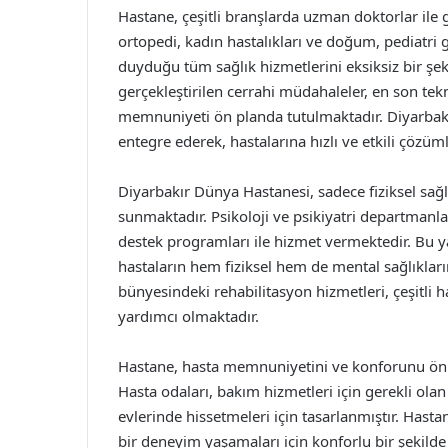
Hastane, çeşitli branşlarda uzman doktorlar ile 
ortopedi, kadın hastalıkları ve doğum, pediatri 
duyduğu tüm sağlık hizmetlerini eksiksiz bir ş
gerçekleştirilen cerrahi müdahaleler, en son tek
memnuniyeti ön planda tutulmaktadır. Diyarbakır 
entegre ederek, hastalarına hızlı ve etkili çözü
Diyarbakır Dünya Hastanesi, sadece fiziksel sağlı
sunmaktadır. Psikoloji ve psikiyatri departmanla
destek programları ile hizmet vermektedir. Bu y
hastaların hem fiziksel hem de mental sağlıkla
bünyesindeki rehabilitasyon hizmetleri, çeşitli 
yardımcı olmaktadır.
Hastane, hasta memnuniyetini ve konforunu ön p
Hasta odaları, bakım hizmetleri için gerekli ola
evlerinde hissetmeleri için tasarlanmıştır. Hastan
bir deneyim yaşamaları için konforlu bir şekild