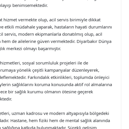
nlayışı benimsemektedir.
 hizmet vermekte olup, acil servis birimiyle dikkat
ve etkili müdahale yaparak, hastaların hayati durumlarını
cil servis, modern ekipmanlarla donatılmış olup, acil
hem de ailelerine güven vermektedir. Diyarbakır Dünya
lık merkezi olmayı başarmıştır.
izmetleri, sosyal sorumluluk projeleri ile de
orumaya yönelik çeşitli kampanyalar düzenleyerek,
eflemektedir. Farkındalık etkinlikleri, toplumda önleyici
eylerin sağlıklarını koruma konusunda aktif rol almalarına
adece bir sağlık kurumu olmanın ötesine geçerek
tedir.
metleri, uzman kadrosu ve modern altyapısıyla bölgedeki
adır. Hastane, hem fiziki hem de mental sağlık alanında
 sağlığına katkıda bulunmaktadır. Sürekli gelişim