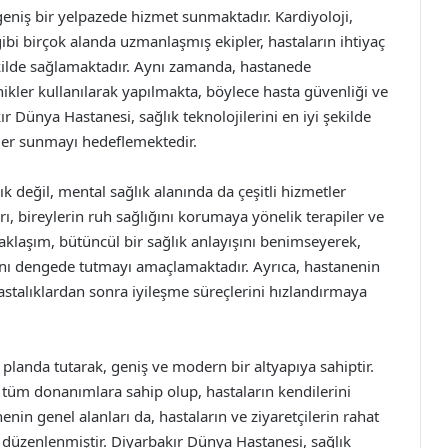
geniş bir yelpazede hizmet sunmaktadır. Kardiyoloji,
gibi birçok alanda uzmanlaşmış ekipler, hastaların ihtiyaç
ekilde sağlamaktadır. Aynı zamanda, hastanede
nikler kullanılarak yapılmakta, böylece hasta güvenliği ve
Dünya Hastanesi, sağlık teknolojilerini en iyi şekilde
mler sunmayı hedeflemektedir.
k değil, mental sağlık alanında da çeşitli hizmetler
rı, bireylerin ruh sağlığını korumaya yönelik terapiler ve
aklaşım, bütüncül bir sağlık anlayışını benimseyerek,
rını dengede tutmayı amaçlamaktadır. Ayrıca, hastanenin
hastalıklardan sonra iyileşme süreçlerini hızlandırmaya
landa tutarak, geniş ve modern bir altyapıya sahiptir.
n tüm donanımlara sahip olup, hastaların kendilerini
enin genel alanları da, hastaların ve ziyaretçilerin rahat
e düzenlenmiştir. Diyarbakır Dünya Hastanesi, sağlık