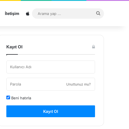
Sitemap
Arama
İletişim
yap
...
Kayıt Ol
Unuttunuz mu?
Beni hatırla
Kayıt Ol