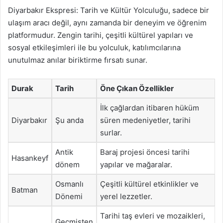
Diyarbakır Ekspresi: Tarih ve Kültür Yolculuğu, sadece bir
ulaşım aracı değil, aynı zamanda bir deneyim ve öğrenim
platformudur. Zengin tarihi, çeşitli kültürel yapıları ve
sosyal etkileşimleri ile bu yolculuk, katılımcılarına
unutulmaz anılar biriktirme fırsatı sunar.
Durak
Tarih
Öne Çıkan Özellikler
İlk çağlardan itibaren hüküm
Diyarbakır
Şu anda
süren medeniyetler, tarihi
surlar.
Antik
Baraj projesi öncesi tarihi
Hasankeyf
dönem
yapılar ve mağaralar.
Osmanlı
Çeşitli kültürel etkinlikler ve
Batman
Dönemi
yerel lezzetler.
Tarihi taş evleri ve mozaikleri,
Geçmişten