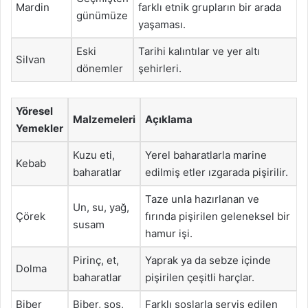
Mardin
farklı etnik grupların bir arada
günümüze
yaşaması.
Eski
Tarihi kalıntılar ve yer altı
Silvan
dönemler
şehirleri.
Yöresel
Malzemeleri
Açıklama
Yemekler
Kuzu eti,
Yerel baharatlarla marine
Kebab
baharatlar
edilmiş etler ızgarada pişirilir.
Taze unla hazırlanan ve
Un, su, yağ,
Çörek
fırında pişirilen geleneksel bir
susam
hamur işi.
Pirinç, et,
Yaprak ya da sebze içinde
Dolma
baharatlar
pişirilen çeşitli harçlar.
Biber
Biber, sos,
Farklı soslarla servis edilen