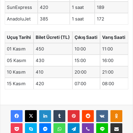
SunExpress
420
1 saat
189
AnadoluJet
385
1 saat
172
Uçuş Tarihi
Bilet Ücreti (TL)
Çıkış Saati
Varış Saati
01 Kasım
450
10:00
11:00
05 Kasım
430
15:00
16:00
10 Kasım
410
20:00
21:00
15 Kasım
420
07:00
08:00
Facebook
X
LinkedIn
Tumblr
Pinterest
Reddit
VKontakte
Odnok
Pocket
Skype
Messenger
WhatsApp
Telegram
Viber
Line
E-Posta ile payla