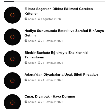
E İmza Seçerken Dikkat Edilmesi Gereken
Kriterler
Admin
1 Ağustos 2026
Hediye Sunumunda Estetik ve Zarafeti Bir Araya
Getirin
Admin
25 Temmuz 2026
Birebir Bachata Eğitimiyle Eksiklerinizi
Tamamlayın
Admin
25 Temmuz 2026
Adana’dan Diyarbakır’a Uçak Bileti Fırsatları
Admin
24 Temmuz 2026
Çınar, Diyarbakır Hava Durumu
Admin
23 Temmuz 2026