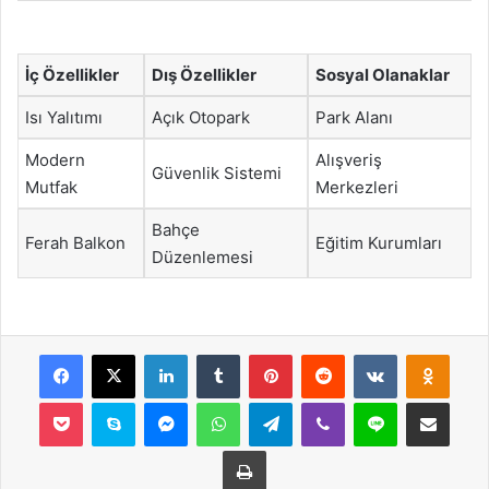
İç Özellikler
Dış Özellikler
Sosyal Olanaklar
Isı Yalıtımı
Açık Otopark
Park Alanı
Modern
Alışveriş
Güvenlik Sistemi
Mutfak
Merkezleri
Bahçe
Ferah Balkon
Eğitim Kurumları
Düzenlemesi
Facebook
X
LinkedIn
Tumblr
Pinterest
Reddit
VKontakte
Odnok
Pocket
Skype
Messenger
WhatsApp
Telegram
Viber
Line
E-Posta ile payla
Yazdır