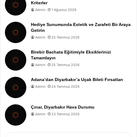
Kriterler
Admin
1 Ağustos 2026
Hediye Sunumunda Estetik ve Zarafeti Bir Araya
Getirin
Admin
25 Temmuz 2026
Birebir Bachata Eğitimiyle Eksiklerinizi
Tamamlayın
Admin
25 Temmuz 2026
Adana’dan Diyarbakır’a Uçak Bileti Fırsatları
Admin
24 Temmuz 2026
Çınar, Diyarbakır Hava Durumu
Admin
23 Temmuz 2026