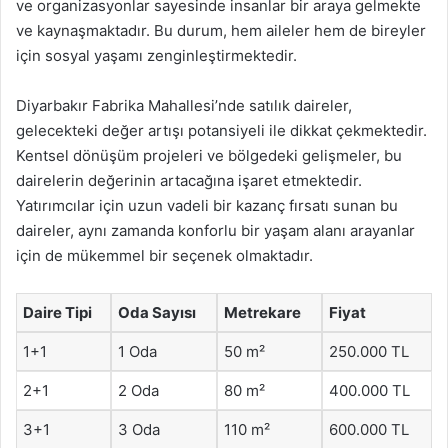
ve organizasyonlar sayesinde insanlar bir araya gelmekte
ve kaynaşmaktadır. Bu durum, hem aileler hem de bireyler
için sosyal yaşamı zenginleştirmektedir.
Diyarbakır Fabrika Mahallesi’nde satılık daireler,
gelecekteki değer artışı potansiyeli ile dikkat çekmektedir.
Kentsel dönüşüm projeleri ve bölgedeki gelişmeler, bu
dairelerin değerinin artacağına işaret etmektedir.
Yatırımcılar için uzun vadeli bir kazanç fırsatı sunan bu
daireler, aynı zamanda konforlu bir yaşam alanı arayanlar
için de mükemmel bir seçenek olmaktadır.
Daire Tipi
Oda Sayısı
Metrekare
Fiyat
1+1
1 Oda
50 m²
250.000 TL
2+1
2 Oda
80 m²
400.000 TL
3+1
3 Oda
110 m²
600.000 TL