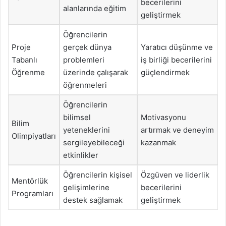
becerilerini
alanlarında eğitim
geliştirmek
Öğrencilerin
Proje
gerçek dünya
Yaratıcı düşünme ve
Tabanlı
problemleri
iş birliği becerilerini
Öğrenme
üzerinde çalışarak
güçlendirmek
öğrenmeleri
Öğrencilerin
bilimsel
Motivasyonu
Bilim
yeteneklerini
artırmak ve deneyim
Olimpiyatları
sergileyebileceği
kazanmak
etkinlikler
Öğrencilerin kişisel
Özgüven ve liderlik
Mentörlük
gelişimlerine
becerilerini
Programları
destek sağlamak
geliştirmek