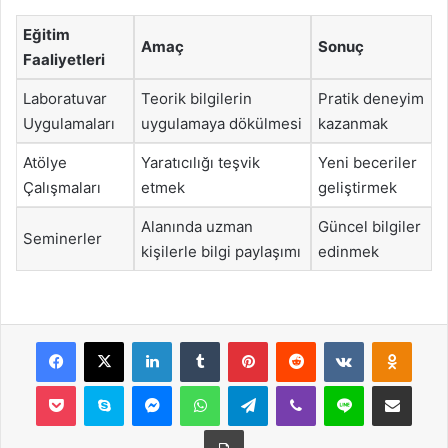
Eğitim
Amaç
Sonuç
Faaliyetleri
Laboratuvar
Teorik bilgilerin
Pratik deneyim
Uygulamaları
uygulamaya dökülmesi
kazanmak
Atölye
Yaratıcılığı teşvik
Yeni beceriler
Çalışmaları
etmek
geliştirmek
Alanında uzman
Güncel bilgiler
Seminerler
kişilerle bilgi paylaşımı
edinmek
Facebook
X
LinkedIn
Tumblr
Pinterest
Reddit
VKontakte
Odnok
Pocket
Skype
Messenger
WhatsApp
Telegram
Viber
Line
E-Posta ile payla
Yazdır