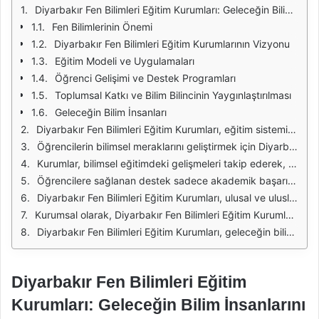
Diyarbakır Fen Bilimleri Eğitim Kurumları: Geleceğin Bilim İnsanlarını Yetiştirmek
Fen Bilimlerinin Önemi
Diyarbakır Fen Bilimleri Eğitim Kurumlarının Vizyonu
Eğitim Modeli ve Uygulamaları
Öğrenci Gelişimi ve Destek Programları
Toplumsal Katkı ve Bilim Bilincinin Yaygınlaştırılması
Geleceğin Bilim İnsanları
Diyarbakır Fen Bilimleri Eğitim Kurumları, eğitim sisteminin en önemli bileşenlerinden biri olarak, geleceğin bilim insanlarını yetiştirme misyonunu üstlenmektedir. Bu kurumlar, öğrencilere bilimsel düşünme becerilerini kazandırmak, analitik düşünme yeteneklerini geliştirmek ve araştırma yapma konusunda cesaretlendirmek amacıyla çeşitli programlar ve etkinlikler sunmaktadır. Eğitim anlayışı, sadece teorik bilgi ile sınırlı kalmayıp, uygulamalı deneyimle desteklenmektedir.
Öğrencilerin bilimsel meraklarını geliştirmek için Diyarbakır Fen Bilimleri Eğitim Kurumları, proje tabanlı öğrenme yöntemleri kullanmaktadır. Bu yöntemler sayesinde öğrenciler, gerçek dünya problemlerini çözme konusunda aktif bir rol alarak, yaratıcı düşünme yeteneklerini ortaya koyma fırsatı bulurlar. Ayrıca, grup çalışmaları ve laboratuvar uygulamaları gibi etkinlikler, iş birliği ve takım çalışması becerilerini de güçlendirmektedir.
Kurumlar, bilimsel eğitimdeki gelişmeleri takip ederek, modern teknolojileri ve öğretim yöntemlerini eğitim programlarına entegre etmektedir. Günümüzde dijital araçların eğitimdeki önemi giderek artmakta ve bu araçlar, öğrencilerin öğrenme süreçlerini daha etkili hale getirmektedir. Diyarbakır Fen Bilimleri Eğitim Kurumları, bu bağlamda STEM (Bilim, Teknoloji, Mühendislik ve Matematik) eğitimi üzerine yoğunlaşarak, öğrencilerin bu alanlardaki yetkinliklerini artırmayı hedeflemektedir.
Öğrencilere sağlanan destek sadece akademik başarı ile sınırlı kalmayıp, aynı zamanda kişisel gelişimlerine de önem verilmektedir. Kurumlarda düzenlenen seminerler, atölye çalışmaları ve mentörlük programları, öğrencilerin özgüvenlerini artırırken, liderlik becerilerini de geliştirmelerine yardımcı olmaktadır. Böylece, gelecekte bilim insanı olarak toplumlarına katkı sağlayacak bireyler yetiştirilmektedir.
Diyarbakır Fen Bilimleri Eğitim Kurumları, ulusal ve uluslararası düzeyde bilimsel etkinliklere katılımı teşvik etmektedir. Öğrenciler, bilim olimpiyatları ve proje yarışmalarında yer alarak, yeteneklerini sergileme ve deneyim kazanma fırsatı bulmaktadır. Bu tür etkinlikler, öğrencilerin motivasyonunu artırmakta ve bilim alanında kendilerini geliştirmeleri için güçlü bir teşvik sağlamaktadır.
Kurumsal olarak, Diyarbakır Fen Bilimleri Eğitim Kurumları, eğitimde kaliteyi artırma hedefiyle sürekli yenilikçi projeler geliştirmekte ve bu projeleri uygulamaktadır. Eğitim kadrosu, alanında uzman eğitimcilerden oluşmakta ve öğrencilere en iyi eğitimi sunmak için sürekli kendini geliştirmektedir. Bu da, öğrencilerin bilimsel bilgi ve becerilerle donanarak mezun olmalarını sağlamaktadır.
Diyarbakır Fen Bilimleri Eğitim Kurumları, geleceğin bilim insanlarını yetiştirme vizyonunu benimseyerek, öğrencilerine bilim ve teknoloji alanında sağlam bir eğitim sunmaktadır. Eğitim felsefesi, öğrenci merkezli olup, öğrencilerin potansiyellerini en üst düzeye çıkarmayı hedeflemektedir. Bu sayede, bilim dünyasına katkıda bulunacak, yenilikçi fikirler üretebilen bireyler yetiştirilmektedir.
Diyarbakır Fen Bilimleri Eğitim
Kurumları: Geleceğin Bilim İnsanlarını