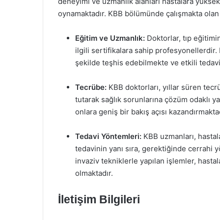
deneyimi ve uzmanlık alanları hastalara yüksek 
oynamaktadır. KBB bölümünde çalışmakta olan do
Eğitim ve Uzmanlık:
Doktorlar, tıp eğitim
ilgili sertifikalara sahip profesyonellerdi
şekilde teşhis edebilmekte ve etkili tedav
Tecrübe:
KBB doktorları, yıllar süren tec
tutarak sağlık sorunlarına çözüm odaklı yak
onlara geniş bir bakış açısı kazandırmaktad
Tedavi Yöntemleri:
KBB uzmanları, hastala
tedavinin yanı sıra, gerektiğinde cerrahi 
invaziv tekniklerle yapılan işlemler, hast
olmaktadır.
İletişim Bilgileri