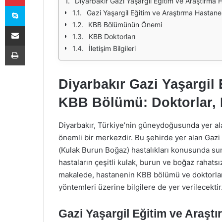
Diyarbakır Gazi Yaşargil Eğitim ve Araştırma 
Skype
Gazi Yaşargil Eğitim ve Araştırma Hastan
KBB Bölümünün Önemi
E-Posta ile paylaş
KBB Doktorları
Yazdır
İletişim Bilgileri
Diyarbakır Gazi Yaşargil
KBB Bölümü: Doktorlar, H
Diyarbakır, Türkiye’nin güneydoğusunda yer alan
önemli bir merkezdir. Bu şehirde yer alan Gazi 
(Kulak Burun Boğaz) hastalıkları konusunda sun
hastaların çeşitli kulak, burun ve boğaz rahatsı
makalede, hastanenin KBB bölümü ve doktorları h
yöntemleri üzerine bilgilere de yer verilecektir
Gazi Yaşargil Eğitim ve Araşt