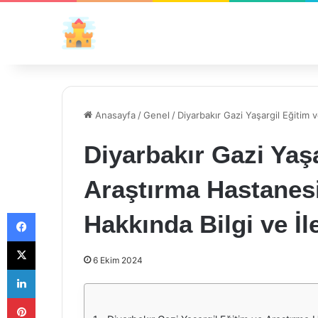
Anasayfa
/
Genel
/
Diyarbakır Gazi Yaşargil Eğitim 
Diyarbakır Gazi Yaşa
Araştırma Hastanes
Facebook
Hakkında Bilgi ve İl
X
6 Ekim 2024
LinkedIn
Pinterest