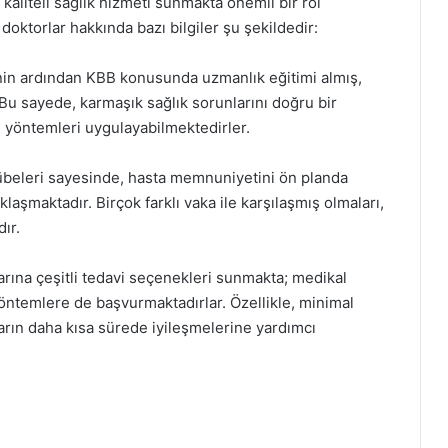
kaliteli sağlık hizmeti sunmakta önemli bir rol
ktorlar hakkında bazı bilgiler şu şekildedir:
inin ardından KBB konusunda uzmanlık eğitimi almış,
r. Bu sayede, karmaşık sağlık sorunlarını doğru bir
i yöntemleri uygulayabilmektedirler.
rübeleri sayesinde, hasta memnuniyetini ön planda
laşmaktadır. Birçok farklı vaka ile karşılaşmış olmaları,
ır.
rına çeşitli tedavi seçenekleri sunmakta; medikal
yöntemlere de başvurmaktadırlar. Özellikle, minimal
aların daha kısa sürede iyileşmelerine yardımcı