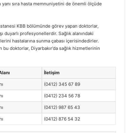
ın yanı sıra hasta memnuniyetini de önemli ölçüde
Hastanesi KBB bölümünde görev yapan doktorlar,
şı duyarlı profesyonellerdir. Sağlık alanındaki
erini hastalarına sunma çabası içerisindedirler.
şan bu doktorlar, Diyarbakır’da sağlık hizmetlerinin
Alanı
İletişim
nı
(0412) 345 67 89
nı
(0412) 234 56 78
nı
(0412) 987 65 43
nı
(0412) 876 54 32