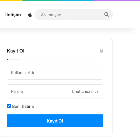
Sitemap
Arama
İletişim
yap
...
Kayıt Ol
Unuttunuz mu?
Beni hatırla
Kayıt Ol