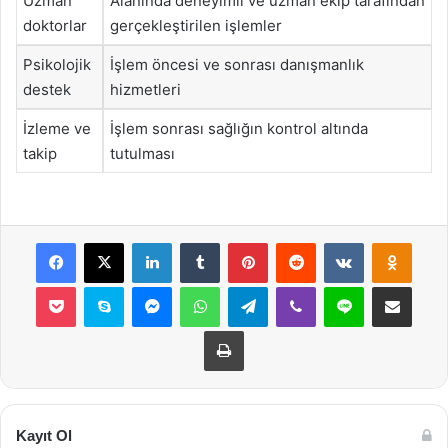
Uzman
Alanında deneyimli ve uzman ekip tarafından
doktorlar
gerçekleştirilen işlemler
Psikolojik
İşlem öncesi ve sonrası danışmanlık
destek
hizmetleri
İzleme ve
İşlem sonrası sağlığın kontrol altında
takip
tutulması
Facebook
X
LinkedIn
Tumblr
Pinterest
Reddit
VKontakte
Odnok
Pocket
Skype
Messenger
WhatsApp
Telegram
Viber
Line
E-Posta ile payla
Yazdır
Kayıt Ol