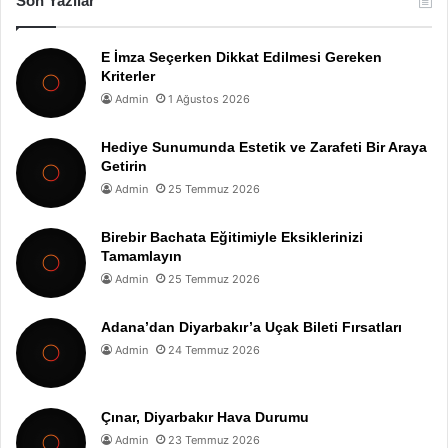
Son Yazılar
E İmza Seçerken Dikkat Edilmesi Gereken
Kriterler
Admin
1 Ağustos 2026
Hediye Sunumunda Estetik ve Zarafeti Bir Araya
Getirin
Admin
25 Temmuz 2026
Birebir Bachata Eğitimiyle Eksiklerinizi
Tamamlayın
Admin
25 Temmuz 2026
Adana’dan Diyarbakır’a Uçak Bileti Fırsatları
Admin
24 Temmuz 2026
Çınar, Diyarbakır Hava Durumu
Admin
23 Temmuz 2026