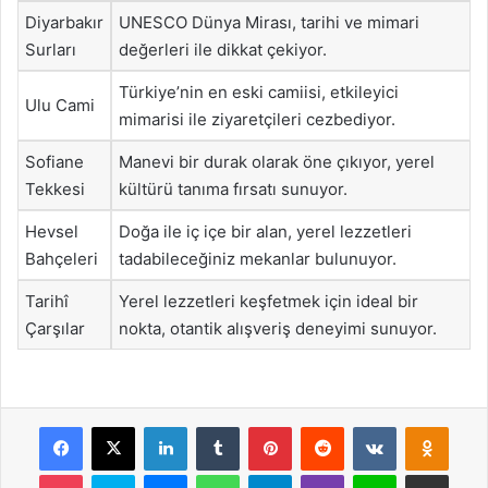
Diyarbakır
UNESCO Dünya Mirası, tarihi ve mimari
Surları
değerleri ile dikkat çekiyor.
Türkiye’nin en eski camiisi, etkileyici
Ulu Cami
mimarisi ile ziyaretçileri cezbediyor.
Sofiane
Manevi bir durak olarak öne çıkıyor, yerel
Tekkesi
kültürü tanıma fırsatı sunuyor.
Hevsel
Doğa ile iç içe bir alan, yerel lezzetleri
Bahçeleri
tadabileceğiniz mekanlar bulunuyor.
Tarihî
Yerel lezzetleri keşfetmek için ideal bir
Çarşılar
nokta, otantik alışveriş deneyimi sunuyor.
Facebook
X
LinkedIn
Tumblr
Pinterest
Reddit
VKontakte
Odnok
Pocket
Skype
Messenger
WhatsApp
Telegram
Viber
Line
E-Posta ile payla