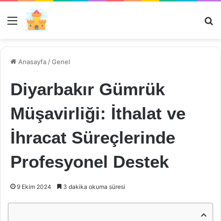
Menü
Ar
Anasayfa
/
Genel
Diyarbakır Gümrük
Müşavirliği: İthalat ve
İhracat Süreçlerinde
Profesyonel Destek
9 Ekim 2024
3 dakika okuma süresi