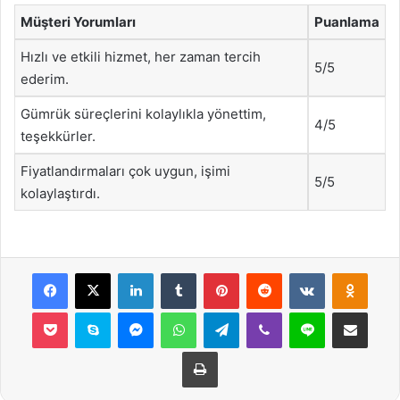
Müşteri Yorumları
Puanlama
Hızlı ve etkili hizmet, her zaman tercih
5/5
ederim.
Gümrük süreçlerini kolaylıkla yönettim,
4/5
teşekkürler.
Fiyatlandırmaları çok uygun, işimi
5/5
kolaylaştırdı.
Facebook
X
LinkedIn
Tumblr
Pinterest
Reddit
VKontakte
Odnok
Pocket
Skype
Messenger
WhatsApp
Telegram
Viber
Line
E-Posta ile payla
Yazdır