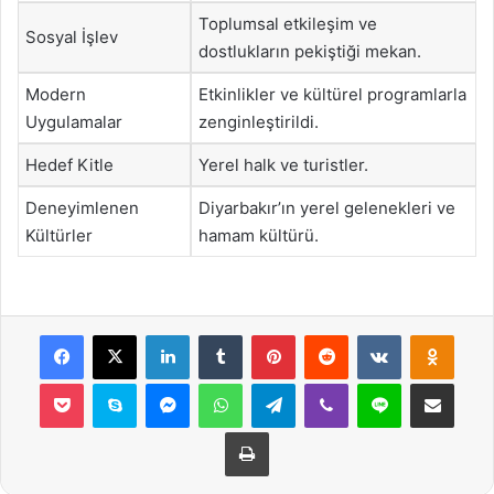
Toplumsal etkileşim ve
Sosyal İşlev
dostlukların pekiştiği mekan.
Modern
Etkinlikler ve kültürel programlarla
Uygulamalar
zenginleştirildi.
Hedef Kitle
Yerel halk ve turistler.
Deneyimlenen
Diyarbakır’ın yerel gelenekleri ve
Kültürler
hamam kültürü.
Facebook
X
LinkedIn
Tumblr
Pinterest
Reddit
VKontakte
Odnok
Pocket
Skype
Messenger
WhatsApp
Telegram
Viber
Line
E-Posta ile payla
Yazdır