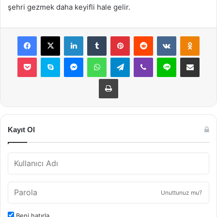
şehri gezmek daha keyifli hale gelir.
Facebook
X
LinkedIn
Tumblr
Pinterest
Reddit
VKontakte
Odnok
Pocket
Skype
Messenger
WhatsApp
Telegram
Viber
Line
E-Posta ile payla
Yazdır
Kayıt Ol
Unuttunuz mu?
Beni hatırla