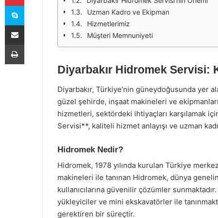
Diyarbakır Hidromek Servisi’nin Önemi
Skype
Uzman Kadro ve Ekipman
Hizmetlerimiz
E-Posta ile paylaş
Müşteri Memnuniyeti
Yazdır
Diyarbakır Hidromek Servisi: K
Diyarbakır, Türkiye’nin güneydoğusunda yer alan 
güzel şehirde, inşaat makineleri ve ekipmanla
hizmetleri, sektördeki ihtiyaçları karşılamak iç
Servisi**, kaliteli hizmet anlayışı ve uzman kad
Hidromek Nedir?
Hidromek, 1978 yılında kurulan Türkiye merkezli 
makineleri ile tanınan Hidromek, dünya geneli
kullanıcılarına güvenilir çözümler sunmaktadır.
yükleyiciler ve mini ekskavatörler ile tanınmak
gerektiren bir süreçtir.