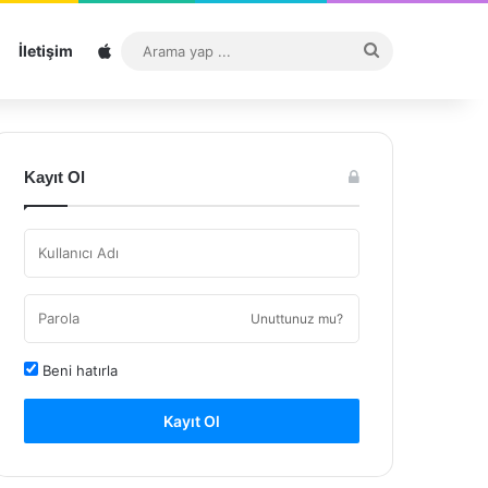
Sitemap
Arama
İletişim
yap
...
Kayıt Ol
Unuttunuz mu?
Beni hatırla
Kayıt Ol