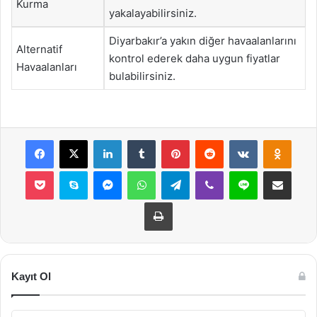
Kurma
yakalayabilirsiniz.
Diyarbakır’a yakın diğer havaalanlarını
Alternatif
kontrol ederek daha uygun fiyatlar
Havaalanları
bulabilirsiniz.
Facebook
X
LinkedIn
Tumblr
Pinterest
Reddit
VKontakte
Odnok
Pocket
Skype
Messenger
WhatsApp
Telegram
Viber
Line
E-Posta ile payla
Yazdır
Kayıt Ol