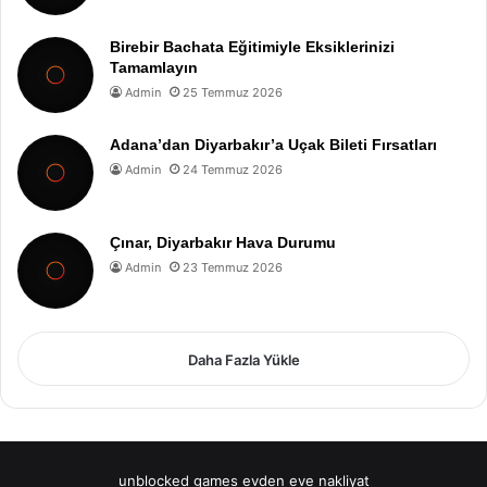
Birebir Bachata Eğitimiyle Eksiklerinizi
Tamamlayın
Admin
25 Temmuz 2026
Adana’dan Diyarbakır’a Uçak Bileti Fırsatları
Admin
24 Temmuz 2026
Çınar, Diyarbakır Hava Durumu
Admin
23 Temmuz 2026
Daha Fazla Yükle
unblocked games
evden eve nakliyat