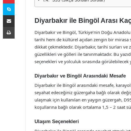
Skype
E-Posta ile paylaş
Diyarbakır ile Bingöl Arası Ka
Yazdır
Diyarbakır ve Bingöl, Türkiye’nin Doğu Anadolu B
tarihi hem de kültürel açıdan zengin bir mirasa s
dikkat çekmektedir. Diyarbakır, tarihi surları ve 
güzellikleri ve gölleri ile tanınmaktadır. Bu yaz
seçenekleri ve yolculuk sırasında görülebilecek ye
Diyarbakır ve Bingöl Arasındaki Mesafe
Diyarbakır ile Bingöl arasındaki mesafe, karayol
seyahat edeceğiniz güzergaha bağlı olarak değişik
ulaşmak için kullanılan en yaygın güzergah, D9
koşullarına bağlı olarak ortalama 1,5 – 2 saat s
Ulaşım Seçenekleri
Diyarbakır ile Bingöl arasında seyahat etmek ist