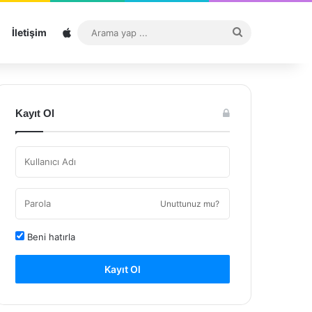
Sitemap
Arama
İletişim
yap
...
Kayıt Ol
Unuttunuz mu?
Beni hatırla
Kayıt Ol