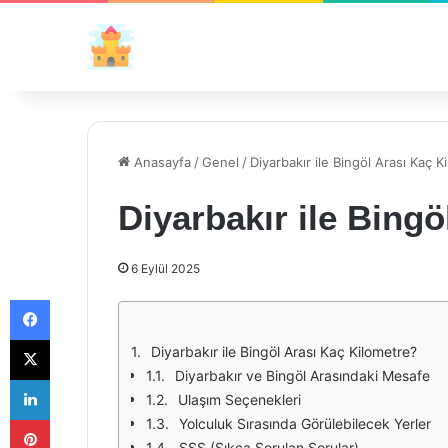
Anasayfa
/
Genel
/
Diyarbakır ile Bingöl Arası Kaç K
Diyarbakır ile Bing
6 Eylül 2025
Facebook
X
Diyarbakır ile Bingöl Arası Kaç Kilometre?
Diyarbakır ve Bingöl Arasındaki Mesafe
LinkedIn
Ulaşım Seçenekleri
Pinterest
Yolculuk Sırasında Görülebilecek Yerler
SSS (Sıkça Sorulan Sorular)