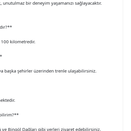
k, unutulmaz bir deneyim yaşamanızı sağlayacaktır.
dır?**
 100 kilometredir.
**
a başka şehirler üzerinden trenle ulaşabilirsiniz.
ektedir.
bilirim?**
ve Bingöl Dağları gibi yerleri ziyaret edebilirsiniz.