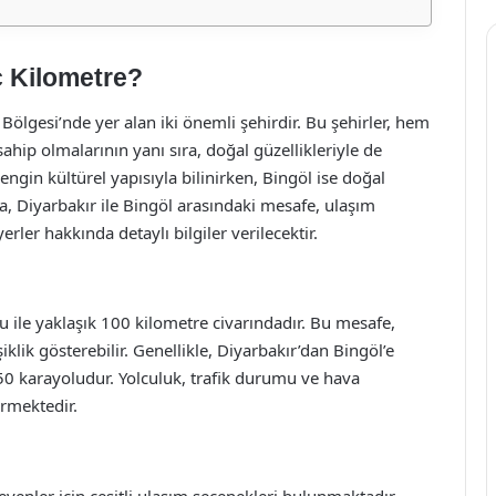
ç Kilometre?
ölgesi’nde yer alan iki önemli şehirdir. Bu şehirler, hem
ahip olmalarının yanı sıra, doğal güzellikleriyle de
zengin kültürel yapısıyla bilinirken, Bingöl ise doğal
ıda, Diyarbakır ile Bingöl arasındaki mesafe, ulaşım
rler hakkında detaylı bilgiler verilecektir.
u ile yaklaşık 100 kilometre civarındadır. Bu mesafe,
lik gösterebilir. Genellikle, Diyarbakır’dan Bingöl’e
50 karayoludur. Yolculuk, trafik durumu ve hava
ürmektedir.
eyenler için çeşitli ulaşım seçenekleri bulunmaktadır.