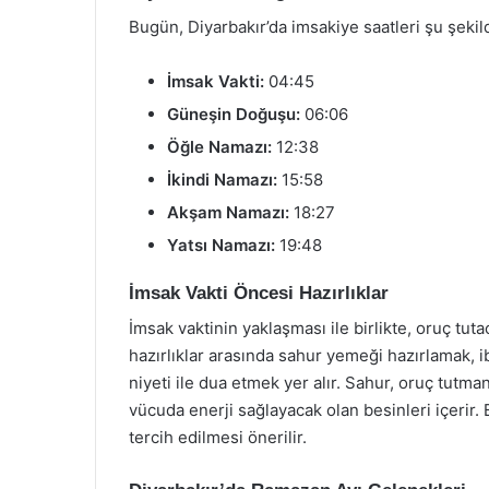
Bugün, Diyarbakır’da imsakiye saatleri şu şekil
İmsak Vakti:
04:45
Güneşin Doğuşu:
06:06
Öğle Namazı:
12:38
İkindi Namazı:
15:58
Akşam Namazı:
18:27
Yatsı Namazı:
19:48
İmsak Vakti Öncesi Hazırlıklar
İmsak vaktinin yaklaşması ile birlikte, oruç tutac
hazırlıklar arasında sahur yemeği hazırlamak, 
niyeti ile dua etmek yer alır. Sahur, oruç tut
vücuda enerji sağlayacak olan besinleri içerir.
tercih edilmesi önerilir.