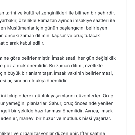
arihi ve kültürel zenginlikleri ile bilinen bir şehirdir.
arbakır, özellikle Ramazan ayında imsakiye saatleri ile
eden Müslümanlar için günün başlangıcını belirleyen
an önceki zaman dilimini kapsar ve oruç tutacak
 olarak kabul edilir.
mine göre belirlenmiştir. İmsak saati, her gün değişiklik
e göz atmak önemlidir. Bu zaman dilimi, özellikle
in büyük bir anlam taşır. İmsak vaktinin belirlenmesi,
lmesi açısından oldukça önemlidir.
rini takip ederek günlük yaşamlarını düzenlerler. Oruç
ahur yemeğini planlarlar. Sahur, oruç öncesinde yenilen
geli bir şekilde hazırlanması önemlidir. Ayrıca, imsak
 edenler, manevi bir huzur ve mutluluk hissi yaşarlar.
likler ve organizasyonlar düzenlenir. İftar saatine