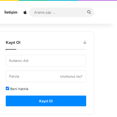
Sitemap
Arama
İletişim
yap
...
Kayıt Ol
Unuttunuz mu?
Beni hatırla
Kayıt Ol