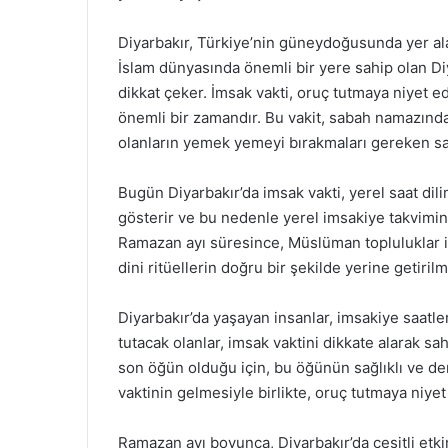
Diyarbakır, Türkiye’nin güneydoğusunda yer alan t
İslam dünyasında önemli bir yere sahip olan Diy
dikkat çeker. İmsak vakti, oruç tutmaya niyet 
önemli bir zamandır. Bu vakit, sabah namazınd
olanların yemek yemeyi bırakmaları gereken saat
Bugün Diyarbakır’da imsak vakti, yerel saat dili
gösterir ve bu nedenle yerel imsakiye takvimin
Ramazan ayı süresince, Müslüman topluluklar iç
dini ritüellerin doğru bir şekilde yerine getiri
Diyarbakır’da yaşayan insanlar, imsakiye saatle
tutacak olanlar, imsak vaktini dikkate alarak s
son öğün olduğu için, bu öğünün sağlıklı ve den
vaktinin gelmesiyle birlikte, oruç tutmaya niyet
Ramazan ayı boyunca, Diyarbakır’da çeşitli etkin