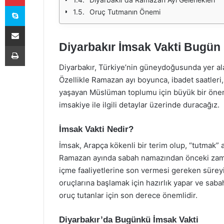
Skype
Oruç Tutmanın Önemi
E-Posta ile paylaş
Diyarbakır İmsak Vakti Bugün
Yazdır
Diyarbakır, Türkiye’nin güneydoğusunda yer alan t
Özellikle Ramazan ayı boyunca, ibadet saatleri,
yaşayan Müslüman toplumu için büyük bir öneme
imsakiye ile ilgili detaylar üzerinde duracağız.
İmsak Vakti Nedir?
İmsak, Arapça kökenli bir terim olup, “tutmak” 
Ramazan ayında sabah namazından önceki zaman 
içme faaliyetlerine son vermesi gereken süreyi b
oruçlarına başlamak için hazırlık yapar ve sabah
oruç tutanlar için son derece önemlidir.
Diyarbakır’da Bugünkü İmsak Vakti