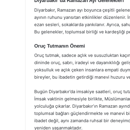
Diyarbakır’da Ramazan Ayı Gelenekleri
Diyarbakır, Ramazan ayı boyunca çeşitli gelenek
ayının ruhunu yansıtan etkinlikler düzenlenir. 
ezan sesleri, sokaklarda yankılanır. Ayrıca, sahu
Bu gelenekler, toplumsal birliği ve kardeşliği pe
Oruç Tutmanın Önemi
Oruç tutmak, sadece açlık ve susuzluktan kaçı
dininde oruç, sabrı, iradeyi ve dayanıklılığı gel
yoksulluk ve açlık çeken insanlara empati duym
bireyler, bu ibadetin getirdiği manevi huzuru 
Bugün Diyarbakır’da imsakiye saatleri, oruç tuta
İmsak vaktinin gelmesiyle birlikte, Müslümanlar
yolculuğa çıkarlar. Diyarbakır’ın Ramazan ayın
toplumsal bağları güçlendirmekte ve manevi bir
ibadet değil, aynı zamanda ruhsal bir deneyimdi
yeniden yaşanmaktadır.