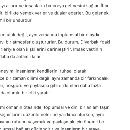
 artırır ve insanların bir araya gelmesini sağlar. İftar
lir, birlikte yemek yerler ve dualar ederler. Bu gelenek,
mli bir unsurdur.
runluluk değil, aynı zamanda toplumsal bir olaydır.
evi bir atmosfer oluştururlar. Bu durum, Diyarbakır’daki
leriyle olan ilişkilerini derinleştirir. İmsak vaktinin
daha da anlamlı kılar.
neyim, insanların kendilerini ruhsal olarak
ce bir zaman dilimi değil, aynı zamanda bir farkındalık
abır, hoşgörü ve paylaşma gibi erdemleri daha fazla
a olumlu bir etki yaratır.
mi olmanın ötesinde, toplumsal ve dini bir anlam taşır.
 yaşamlarını düzenlemelerine yardımcı olurken, aynı
ının ruhunu yaşamak ve paylaşmak için önemli bir
plumsal bağları güçlendirir ve insanların bir araya