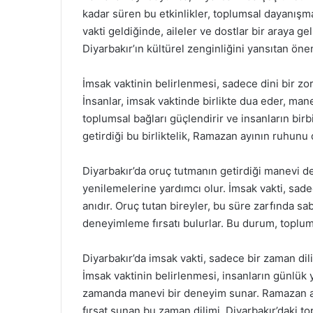
kadar süren bu etkinlikler, toplumsal dayanışmayı
vakti geldiğinde, aileler ve dostlar bir araya ge
Diyarbakır’ın kültürel zenginliğini yansıtan öne
İmsak vaktinin belirlenmesi, sadece dini bir zo
İnsanlar, imsak vaktinde birlikte dua eder, man
toplumsal bağları güçlendirir ve insanların birbir
getirdiği bu birliktelik, Ramazan ayının ruhunu 
Diyarbakır’da oruç tutmanın getirdiği manevi de
yenilemelerine yardımcı olur. İmsak vakti, sade
anıdır. Oruç tutan bireyler, bu süre zarfında s
deneyimleme fırsatı bulurlar. Bu durum, toplumd
Diyarbakır’da imsak vakti, sadece bir zaman dili
İmsak vaktinin belirlenmesi, insanların günlük
zamanda manevi bir deneyim sunar. Ramazan ay
fırsat sunan bu zaman dilimi, Diyarbakır’daki to