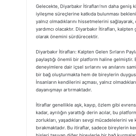
Gelecekte, Diyarbakır İtirafları’nın daha geniş 
iyileşme süreçlerine katkıda bulunması bekleni
yalnız olmadıklarını hissetmelerini sağlayara
yardımcı olacaktır. Diyarbakır İtirafları, kalpte
olarak önemini sürdürecektir.
Diyarbakır İtirafları: Kalpten Gelen Sırların Pa
paylaştığı önemli bir platform haline gelmiştir. 
deneyimlere dair içsel sırlarını ve anılarını sa
bir bağ oluşturmakta hem de bireylerin duygusa
İnsanların kendilerini açması, yalnız olmadıklar
dayanışmayı artırmaktadır.
İtiraflar genellikle aşk, kayıp, özlem gibi evren
kadar, ayrılığın yarattığı derin acılar, bu platfor
zorlukları, yaşadıkları sevgi mücadelelerini ve k
bırakmaktadır. Bu itiraflar, sadece bireylerin k
hisleri taşıyan diğer bireylerle bir bağ kurmala