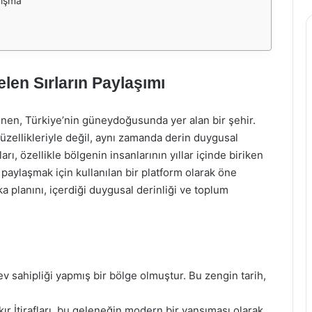
nışma
elen Sırların Paylaşımı
bilinen, Türkiye’nin güneydoğusunda yer alan bir şehir.
güzellikleriyle değil, aynı zamanda derin duygusal
ları, özellikle bölgenin insanlarının yıllar içinde biriken
ni paylaşmak için kullanılan bir platform olarak öne
rka planını, içerdiği duygusal derinliği ve toplum
v sahipliği yapmış bir bölge olmuştur. Bu zengin tarih,
ır İtirafları, bu geleneğin modern bir yansıması olarak