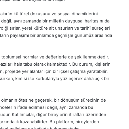
akır’ın kültürel dokusunu ve sosyal dinamiklerini
aye değil, aynı zamanda bir milletin duygusal haritasını da
diği sırlar, yerel kültüre ait unsurları ve tarihî süreçleri
rların paylaşımı bir anlamda geçmişle günümüz arasında
ı, toplumsal normlar ve değerlerle de şekillenmektedir.
bazıları hala tabu olarak kalmaktadır. Bu durum, kişilerin
, projede yer alanlar için bir içsel çatışma yaratabilir.
urken, kimisi ise korkularıyla yüzleşerek daha açık bir
cra olmanın ötesine geçerek, bir dönüşüm sürecinin de
üncelerin ifade edilmesi değil, aynı zamanda bu
ur. Katılımcılar, diğer bireylerin itirafları üzerinden
farkındalık kazanabilirler. Bu platform, bireylerden
şisel gelişime de katkıda bulunmaktadır.