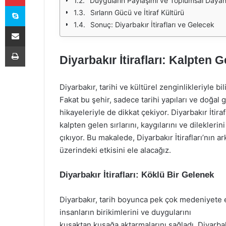
Duyguların Paylaşımı ve Toplumsal Daya
Skype
Sırların Gücü ve İtiraf Kültürü
Sonuç: Diyarbakır İtirafları ve Gelecek
E-Posta ile paylaş
Yazdır
Diyarbakır İtirafları: Kalpten G
Diyarbakır, tarihi ve kültürel zenginlikleriyle 
Fakat bu şehir, sadece tarihi yapıları ve doğal 
hikayeleriyle de dikkat çekiyor. Diyarbakır İtiraf
kalpten gelen sırlarını, kaygılarını ve dilekleri
çıkıyor. Bu makalede, Diyarbakır İtirafları’nın a
üzerindeki etkisini ele alacağız.
Diyarbakır İtirafları: Köklü Bir Gelenek
Diyarbakır, tarih boyunca pek çok medeniyete e
insanların birikimlerini ve duygularını
kuşaktan kuşağa aktarmalarını sağladı. Diyarbak