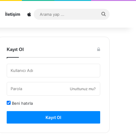
Sitemap
Arama
İletişim
yap
...
Kayıt Ol
Unuttunuz mu?
Beni hatırla
Kayıt Ol