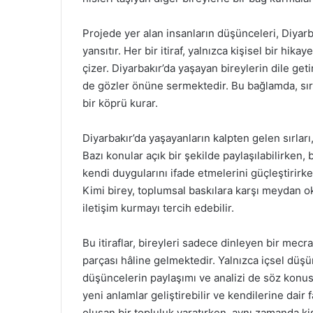
Projede yer alan insanların düşünceleri, Diyarb
yansıtır. Her bir itiraf, yalnızca kişisel bir hik
çizer. Diyarbakır’da yaşayan bireylerin dile getir
de gözler önüne sermektedir. Bu bağlamda, sı
bir köprü kurar.
Diyarbakır’da yaşayanların kalpten gelen sırlar
Bazı konular açık bir şekilde paylaşılabilirken, 
kendi duygularını ifade etmelerini güçleştirirken
Kimi birey, toplumsal baskılara karşı meydan ok
iletişim kurmayı tercih edebilir.
Bu itiraflar, bireyleri sadece dinleyen bir me
parçası hâline gelmektedir. Yalnızca içsel düş
düşüncelerin paylaşımı ve analizi de söz konusud
yeni anlamlar geliştirebilir ve kendilerine dair 
oluşan bir topluluk yaratırken, aynı zamanda ki