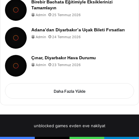
Birebir Bachata Eğitimiyle Eksiklerinizi
Tamamlayın
Admin
25 Temmuz 2026
Adana’dan Diyarbakır’a Uçak Bileti Fırsatları
Admin
24 Temmuz 2026
Çınar, Diyarbakır Hava Durumu
Admin
23 Temmuz 2026
Daha Fazla Yükle
unblocked games
evden eve nakliyat