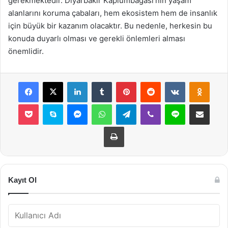
gerekmektedir. Diyarbakır Kaplumbağası’nın yaşam
alanlarını koruma çabaları, hem ekosistem hem de insanlık
için büyük bir kazanım olacaktır. Bu nedenle, herkesin bu
konuda duyarlı olması ve gerekli önlemleri alması
önemlidir.
Facebook
X
LinkedIn
Tumblr
Pinterest
Reddit
VKontakte
Odnok
Pocket
Skype
Messenger
WhatsApp
Telegram
Viber
Line
E-Posta ile payla
Yazdır
Kayıt Ol