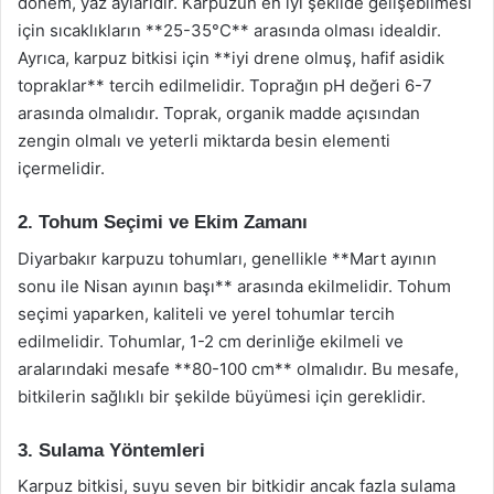
dönem, yaz aylarıdır. Karpuzun en iyi şekilde gelişebilmesi
için sıcaklıkların **25-35°C** arasında olması idealdir.
Ayrıca, karpuz bitkisi için **iyi drene olmuş, hafif asidik
topraklar** tercih edilmelidir. Toprağın pH değeri 6-7
arasında olmalıdır. Toprak, organik madde açısından
zengin olmalı ve yeterli miktarda besin elementi
içermelidir.
2. Tohum Seçimi ve Ekim Zamanı
Diyarbakır karpuzu tohumları, genellikle **Mart ayının
sonu ile Nisan ayının başı** arasında ekilmelidir. Tohum
seçimi yaparken, kaliteli ve yerel tohumlar tercih
edilmelidir. Tohumlar, 1-2 cm derinliğe ekilmeli ve
aralarındaki mesafe **80-100 cm** olmalıdır. Bu mesafe,
bitkilerin sağlıklı bir şekilde büyümesi için gereklidir.
3. Sulama Yöntemleri
Karpuz bitkisi, suyu seven bir bitkidir ancak fazla sulama