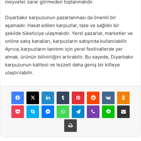
meyveler zarar görmeden toplanmalıdır.
Diyarbakır karpuzunun pazarlanması da önemli bir
aşamadır. Hasat edilen karpuzlar, taze ve sağlıklı bir
şekilde tüketiciye ulaşmalıdır. Yerel pazarlar, marketler ve
online satış kanalları, karpuzların satışında kullanılabilir.
Ayrıca, karpuzların tanıtımı için yerel festivallerde yer
almak, ürünün bilinirliğini artırabilir. Bu sayede, Diyarbakır
karpuzunun kalitesi ve lezzeti daha geniş bir kitleye
ulaştırılabilir.
Facebook
X
LinkedIn
Tumblr
Pinterest
Reddit
VKontakte
Odnok
Pocket
Skype
Messenger
WhatsApp
Telegram
Viber
Line
E-Posta ile payla
Yazdır