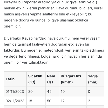
Bireyler bu raporlar aracılığıyla günlük giysilerini ve dış
mekan etkinliklerini planlarlar. Hava durumu bilgileri, yerel
halkın alışveriş yapma saatlerini bile etkileyebilir; bu
nedenle doğru ve güncel bilgiye ulaşmak oldukça
önemlidir.
Diyarbakır Kayapınar’daki hava durumu, hem yerel yaşamı
hem de tarımsal faaliyetleri doğrudan etkileyen bir
faktördür. Bu nedenle, meteorolojik verilerin takip edilmesi
ve değerlendirilmesi, bölge halkı için hayatın her alanında
önemli bir yer tutmaktadır.
Sıcaklık
Nem
Rüzgar Hızı
Yağış
Tarih
(°C)
(%)
(km/h)
(mm)
01/11/2023
20
45
10
0
02/11/2023
18
50
12
2