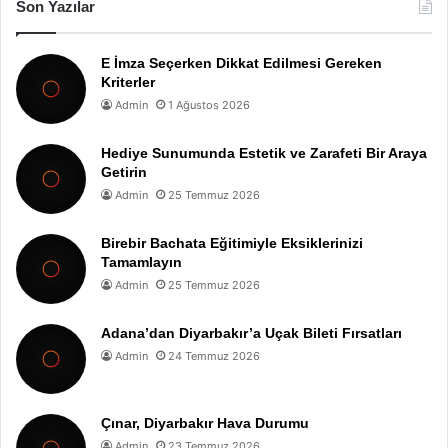
Son Yazılar
E İmza Seçerken Dikkat Edilmesi Gereken
Kriterler
Admin
1 Ağustos 2026
Hediye Sunumunda Estetik ve Zarafeti Bir Araya
Getirin
Admin
25 Temmuz 2026
Birebir Bachata Eğitimiyle Eksiklerinizi
Tamamlayın
Admin
25 Temmuz 2026
Adana’dan Diyarbakır’a Uçak Bileti Fırsatları
Admin
24 Temmuz 2026
Çınar, Diyarbakır Hava Durumu
Admin
23 Temmuz 2026