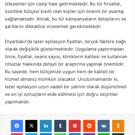
isteyenler için cazip hale getirmektedir. Bu tür fırsatlar,
özellikle bütçesi kısıtlı olan kişiler için önemli bir avantaj
sağlamaktadır. Ancak, bu tür kampanyaların detaylarını ve
şartlarını dikkatlice incelemek gerekmektedir.
Diyarbakır’da lazer epilasyon fiyatları, birçok faktöre bağlı
olarak değişiklik göstermektedir. Uygulama yaptırmadan
önce, fiyatlar, seans sayısı, kliniklerin kalitesi ve kullanılan
cihazlar hakkında detaylı bir araştırma yapmak önemlidir.
Bu sayede, hem bütçenize uygun hem de kaliteli bir
hizmet almanız mümkün olacaktır. Unutulmamalıdır ki,
lazer epilasyon uzun vadeli bir yatırım olarak düşünülmeli
ve en iyi sonuçların elde edilmesi için doğru seçimler
yapılmalıdır.
Facebook
X
LinkedIn
Tumblr
Pinterest
Reddit
VKontakte
Odnok
Pocket
Skype
Messenger
WhatsApp
Telegram
Viber
Line
E-Posta ile payla