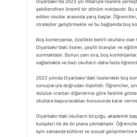
Diyarbakır’da 2023 yılı itibarıyla liselere yerle
şekillendiren önemli bir dönüm noktasıdır. Bu sü
edilen okullar arasında yarış başlar. Öğrenciler,
stratejiler geliştirmekte ve bu bağlamda boş ko
Boş kontenjanlar, özellikle belirli okullara olan
Diyarbakır’daki liseler, çeşitli branşlar ve eği
sunmaktadır. Bunun yanı sıra, boş kontenjanlar,
sağlamakta ve bazı okulların daha fazla öğrenc
2023 yılında Diyarbakır’daki liselerdeki boş 
sonuçlarıyla doğrudan ilişkilidir. Öğrenciler, sı
doluluk oranları diğerlerine göre farklılık göst
okullara başvuracakları konusunda karar vermel
Diyarbakır’daki okulların birçoğu, akademik başa
kulüpleri ile de ön plana çıkmaktadır. Öğrenci
aynı zamanda kültürel ve sosyal gelişimlerine k