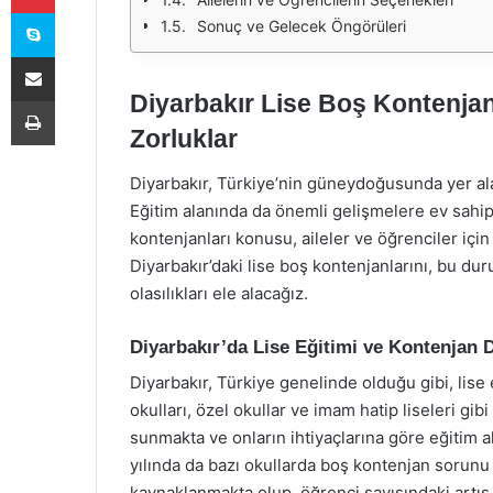
Skype
Sonuç ve Gelecek Öngörüleri
E-Posta ile paylaş
Diyarbakır Lise Boş Kontenjanl
Yazdır
Zorluklar
Diyarbakır, Türkiye’nin güneydoğusunda yer alan t
Eğitim alanında da önemli gelişmelere ev sahipli
kontenjanları konusu, aileler ve öğrenciler iç
Diyarbakır’daki lise boş kontenjanlarını, bu du
olasılıkları ele alacağız.
Diyarbakır’da Lise Eğitimi ve Kontenjan
Diyarbakır, Türkiye genelinde olduğu gibi, lise
okulları, özel okullar ve imam hatip liseleri gib
sunmakta ve onların ihtiyaçlarına göre eğitim a
yılında da bazı okullarda boş kontenjan sorunu
kaynaklanmakta olup, öğrenci sayısındaki artış,