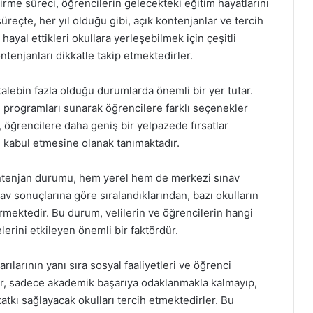
ştirme süreci, öğrencilerin gelecekteki eğitim hayatlarını
reçte, her yıl olduğu gibi, açık kontenjanlar ve tercih
 hayal ettikleri okullara yerleşebilmek için çeşitli
ntenjanları dikkatle takip etmektedirler.
 talebin fazla olduğu durumlarda önemli bir yer tutar.
tim programları sunarak öğrencilere farklı seçenekler
 öğrencilere daha geniş bir yelpazede fırsatlar
i kabul etmesine olanak tanımaktadır.
kontenjan durumu, hem yerel hem de merkezi sınav
nav sonuçlarına göre sıralandıklarından, bazı okulların
ermektedir. Bu durum, velilerin ve öğrencilerin hangi
erini etkileyen önemli bir faktördür.
rılarının yanı sıra sosyal faaliyetleri ve öğrenci
ler, sadece akademik başarıya odaklanmakla kalmayıp,
atkı sağlayacak okulları tercih etmektedirler. Bu