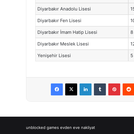
Diyarbakır Anadolu Lisesi
1
Diyarbakır Fen Lisesi
1
Diyarbakır İmam Hatip Lisesi
8
Diyarbakır Meslek Lisesi
1
Yenişehir Lisesi
5
Facebook
X
LinkedIn
Tumblr
Pintere
unblocked games
evden eve nakliyat