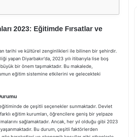
arı 2023: Eğitimde Fırsatlar ve
arihi ve kültürel zenginlikleri ile bilinen bir şehirdir.
ği yapan Diyarbakır’da, 2023 yılı itibarıyla lise boş
in büyük bir önem taşımaktadır. Bu makalede,
rumun eğitim sistemine etkilerini ve gelecekteki
 Durumu
 eğitiminde de çeşitli seçenekler sunmaktadır. Devlet
i farklı eğitim kurumları, öğrencilere geniş bir yelpaze
lmalarını sağlamaktadır. Ancak, her yıl olduğu gibi 2023
 yaşanmaktadır. Bu durum, çeşitli faktörlerden
 göç hareketleri ve ekonomik koşullar gibi etkenlerle