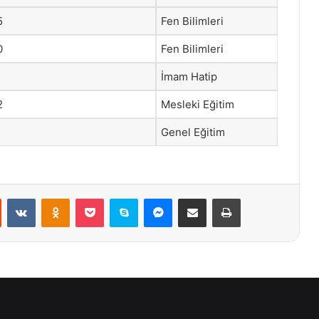
5
Fen Bilimleri
0
Fen Bilimleri
İmam Hatip
2
Mesleki Eğitim
Genel Eğitim
st
Reddit
VKontakte
Odnoklassniki
Pocket
Skype
Messenger
E-Posta ile paylaş
Yazdır