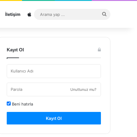
Sitemap
Arama
İletişim
yap
...
Kayıt Ol
Unuttunuz mu?
Beni hatırla
Kayıt Ol