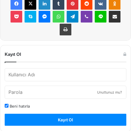
Pocket
Skype
Messenger
WhatsApp
Telegram
Viber
Line
E-Posta ile payla
Yazdır
Kayıt Ol
Unuttunuz mu?
Beni hatırla
Kayıt Ol