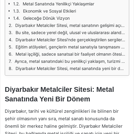
Metal Sanatında Yenilikçi Yaklaşımlar
Ekonomik ve Sosyal Etkileri
Geleceğe Dönük Vizyon
Diyarbakır Metalciler Sitesi, metal sanatının gelişimi açısından önemli bir merkez haline gelmiştir. Burada, ustalar tarafından yapılan el işçiliği, geleneksel yöntemlerin yanı sıra modern tekniklerle de birleşerek yeni eserler ortaya koymaktadır. Özellikle son yıllarda, genç sanatçıların da katılımıyla, metal sanatında yenilikçi yaklaşımlar ve tasarımlar gözlemlenmektedir.
Bu site, sadece yerel değil, ulusal ve uluslararası alanda da dikkat çekmektedir. Sanatçılar, metalin estetik yönünü ön plana çıkararak, sanatı günlük yaşama entegre etmeyi amaçlamaktadır. Metalin sert yapısının aksine, işlenmiş hallerinin sunduğu farklı formlar, izleyicilere hem görsel hem de duygusal bir deneyim sunar.
Diyarbakır Metalciler Sitesi'nde gerçekleştirilen sergiler, metal sanatında yeni trendlerin takip edilmesine olanak tanımaktadır. Bu sergilerde, yerel sanatçıların yanı sıra, uluslararası sanatçıların da eserleri yer almakta ve böylece farklı kültürlerden gelen bakış açıları bir araya getirilmektedir. Bu da sanatın zenginleşmesine katkıda bulunmaktadır.
Eğitim atölyeleri, gençlerin metal sanatıyla tanışmasını sağlamakta ve onların yeteneklerini geliştirmelerine yardımcı olmaktadır. Usta sanatçılar, yeni nesillere bilgi ve deneyim aktararak, metal sanatının gelecek kuşaklar tarafından da yaşatılmasını sağlamaktadır. Bu tür etkinlikler, hem bireysel gelişimi desteklemekte hem de toplumsal bir bilinç oluşturmaktadır.
Metal işçiliği, sadece sanatsal bir faaliyet olmanın ötesinde, ekonomik bir potansiyele de sahiptir. Diyarbakır Metalciler Sitesi, birçok esnaf ve sanatkarın bir araya gelmesiyle, bölge ekonomisine katkıda bulunmaktadır. Metal işleme atölyeleri, hem istihdam yaratmakta hem de yerel ve uluslararası pazarda rekabet edebilme imkanı sunmaktadır.
Ayrıca, metal sanatındaki bu yenilikçi yaklaşım, turizmi de etkilemektedir. Diyarbakır, metal sanatının merkezi olarak tanınmaya başladıkça, sanatseverlerin ve turistlerin ilgisini çekmektedir. Bu durum, şehrin kültürel ve sanatsal kimliğini güçlendirmekte, aynı zamanda yerel ekonomiye de katkı sağlamaktadır.
Diyarbakır Metalciler Sitesi, metal sanatında yeni bir dönemi simgelemekte ve bu alanda önemli bir merkez olma özelliğini sürdürmektedir. Geleneksel el işçiliği ile modern tasarımı birleştirerek, bölgenin kültürel zenginliğine katkıda bulunmakta ve metal sanatının evrensel bir dil olarak kabul edilmesine öncülük etmektedir.
Diyarbakır Metalciler Sitesi: Metal
Sanatında Yeni Bir Dönem
Diyarbakır, tarihi ve kültürel zenginlikleri ile bilinen bir
şehir olmasının yanı sıra, metal sanatı konusunda da
önemli bir merkez haline gelmiştir. Diyarbakır Metalciler
Sitesi, bu bağlamda metal işçiliği ve sanatı için yeni bir