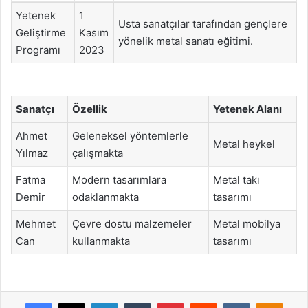
Yetenek
1
Usta sanatçılar tarafından gençlere
Geliştirme
Kasım
yönelik metal sanatı eğitimi.
Programı
2023
Sanatçı
Özellik
Yetenek Alanı
Ahmet
Geleneksel yöntemlerle
Metal heykel
Yılmaz
çalışmakta
Fatma
Modern tasarımlara
Metal takı
Demir
odaklanmakta
tasarımı
Mehmet
Çevre dostu malzemeler
Metal mobilya
Can
kullanmakta
tasarımı
Facebook
X
LinkedIn
Tumblr
Pinterest
Reddit
VKontakte
Odnok