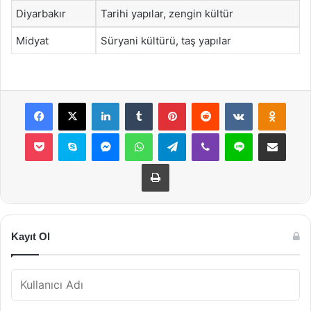
Diyarbakır
Tarihi yapılar, zengin kültür
Midyat
Süryani kültürü, taş yapılar
Facebook
X
LinkedIn
Tumblr
Pinterest
Reddit
VKontakte
Odnok
Pocket
Skype
Messenger
WhatsApp
Telegram
Viber
Line
E-Posta ile payla
Yazdır
Kayıt Ol