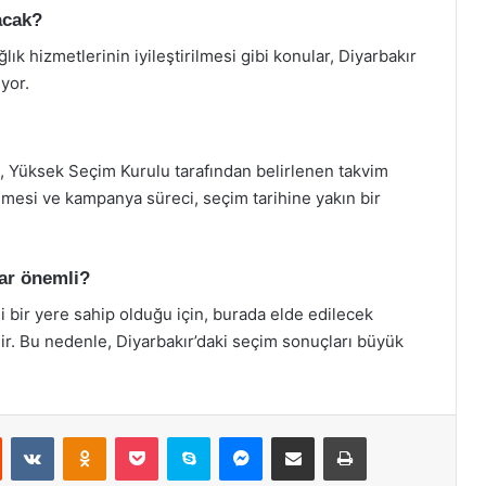
acak?
ık hizmetlerinin iyileştirilmesi gibi konular, Diyarbakır
ıyor.
, Yüksek Seçim Kurulu tarafından belirlenen takvim
nmesi ve kampanya süreci, seçim tarihine yakın bir
dar önemli?
li bir yere sahip olduğu için, burada elde edilecek
ilir. Bu nedenle, Diyarbakır’daki seçim sonuçları büyük
st
Reddit
VKontakte
Odnoklassniki
Pocket
Skype
Messenger
E-Posta ile paylaş
Yazdır