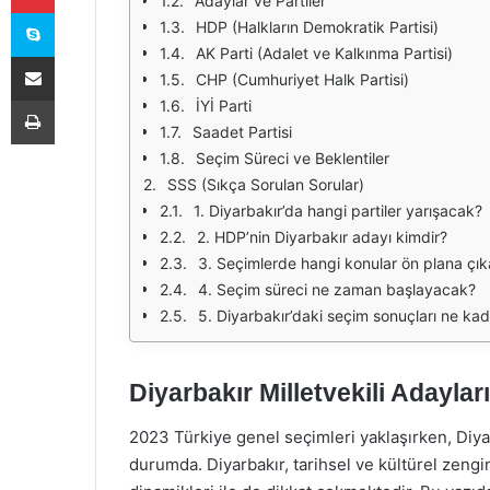
Adaylar ve Partiler
Skype
HDP (Halkların Demokratik Partisi)
AK Parti (Adalet ve Kalkınma Partisi)
E-Posta ile paylaş
CHP (Cumhuriyet Halk Partisi)
Yazdır
İYİ Parti
Saadet Partisi
Seçim Süreci ve Beklentiler
SSS (Sıkça Sorulan Sorular)
1. Diyarbakır’da hangi partiler yarışacak?
2. HDP’nin Diyarbakır adayı kimdir?
3. Seçimlerde hangi konular ön plana çı
4. Seçim süreci ne zaman başlayacak?
5. Diyarbakır’daki seçim sonuçları ne ka
Diyarbakır Milletvekili Adayla
2023 Türkiye genel seçimleri yaklaşırken, Diyar
durumda. Diyarbakır, tarihsel ve kültürel zenginli