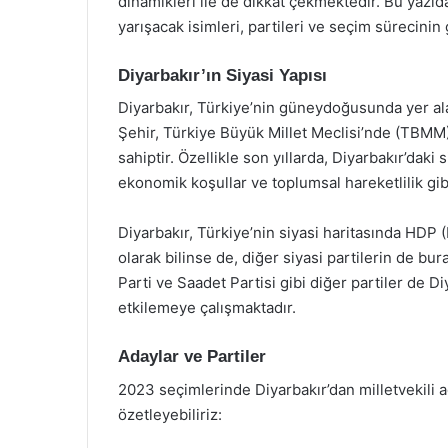
dinamikleri ile de dikkat çekmektedir. Bu yazıda
yarışacak isimleri, partileri ve seçim sürecini
Diyarbakır’ın Siyasi Yapısı
Diyarbakır, Türkiye’nin güneydoğusunda yer alan
Şehir, Türkiye Büyük Millet Meclisi’nde (TBMM) t
sahiptir. Özellikle son yıllarda, Diyarbakır’daki s
ekonomik koşullar ve toplumsal hareketlilik gib
Diyarbakır, Türkiye’nin siyasi haritasında HDP (
olarak bilinse de, diğer siyasi partilerin de bur
Parti ve Saadet Partisi gibi diğer partiler de D
etkilemeye çalışmaktadır.
Adaylar ve Partiler
2023 seçimlerinde Diyarbakır’dan milletvekili ad
özetleyebiliriz: