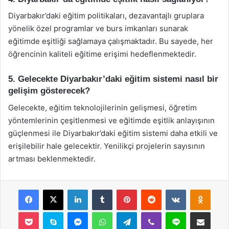
Diyarbakır’daki eğitim politikaları, dezavantajlı gruplara
yönelik özel programlar ve burs imkanları sunarak
eğitimde eşitliği sağlamaya çalışmaktadır. Bu sayede, her
öğrencinin kaliteli eğitime erişimi hedeflenmektedir.
5. Gelecekte Diyarbakır’daki eğitim sistemi nasıl bir
gelişim gösterecek?
Gelecekte, eğitim teknolojilerinin gelişmesi, öğretim
yöntemlerinin çeşitlenmesi ve eğitimde eşitlik anlayışının
güçlenmesi ile Diyarbakır’daki eğitim sistemi daha etkili ve
erişilebilir hale gelecektir. Yenilikçi projelerin sayısının
artması beklenmektedir.
Facebook
X
LinkedIn
Tumblr
Pinterest
Reddit
VKontakte
Odnok
Pocket
Skype
Messenger
WhatsApp
Telegram
Viber
Line
E-Posta ile payla