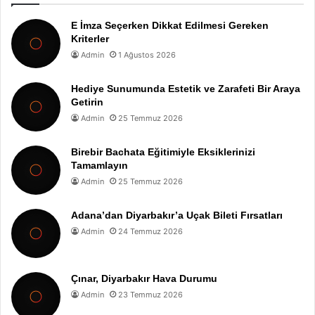
E İmza Seçerken Dikkat Edilmesi Gereken
Kriterler
Admin
1 Ağustos 2026
Hediye Sunumunda Estetik ve Zarafeti Bir Araya
Getirin
Admin
25 Temmuz 2026
Birebir Bachata Eğitimiyle Eksiklerinizi
Tamamlayın
Admin
25 Temmuz 2026
Adana’dan Diyarbakır’a Uçak Bileti Fırsatları
Admin
24 Temmuz 2026
Çınar, Diyarbakır Hava Durumu
Admin
23 Temmuz 2026