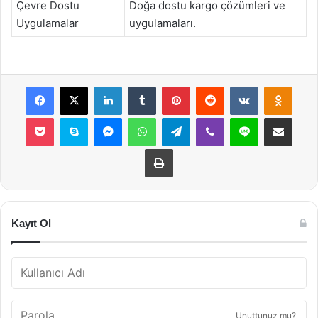
Çevre Dostu
Doğa dostu kargo çözümleri ve
Uygulamalar
uygulamaları.
Facebook
X
LinkedIn
Tumblr
Pinterest
Reddit
VKontakte
Odnok
Pocket
Skype
Messenger
WhatsApp
Telegram
Viber
Line
E-Posta ile payla
Yazdır
Kayıt Ol
Unuttunuz mu?