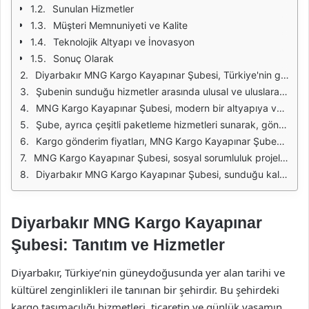
Sunulan Hizmetler
Müşteri Memnuniyeti ve Kalite
Teknolojik Altyapı ve İnovasyon
Sonuç Olarak
Diyarbakır MNG Kargo Kayapınar Şubesi, Türkiye'nin güneydoğusunda yer alan önemli bir kargo hizmeti sağlayıcısıdır. Bu şube, müşterilerine hızlı ve güvenilir taşıma hizmetleri sunarak, bölgedeki ticaretin ve bireysel gönderimlerin gelişmesine katkıda bulunmaktadır. MNG Kargo, geniş bir ulaşım ağına sahip olmasıyla bilinirken, Kayapınar Şubesi de bu ağın önemli bir parçasıdır.
Şubenin sunduğu hizmetler arasında ulusal ve uluslararası kargo gönderim seçenekleri, kapıda ödeme, hızlı teslimat ve paket takip sistemleri bulunmaktadır. Bu hizmetler, hem bireysel hem de kurumsal müşterilerin ihtiyaçlarına uygun olarak tasarlanmıştır. MNG Kargo Kayapınar Şubesi, müşteri memnuniyetini ön planda tutarak, gönderi süreçlerini kolaylaştırmayı hedeflemektedir.
MNG Kargo Kayapınar Şubesi, modern bir altyapıya ve deneyimli bir personele sahiptir. Personel, kargo gönderim işlemlerinin her aşamasında müşterilere yardımcı olmakta ve soruları yanıtlamaktadır. Ayrıca, şubenin teknolojiye dayalı sistemleri sayesinde, gönderi takibi oldukça kolay hale gelmiştir. Müşteriler, gönderilerinin nerede olduğunu anlık olarak takip edebilirler.
Şube, ayrıca çeşitli paketleme hizmetleri sunarak, gönderilerin güvenli bir şekilde taşınmasını sağlamaktadır. Müşteriler, gönderim yapacakları ürünleri uygun şekilde paketleyerek, hasar riskini en aza indirebilirler. Bu hizmet, özellikle değerli eşyaların veya kırılgan ürünlerin gönderiminde büyük önem taşımaktadır.
Kargo gönderim fiyatları, MNG Kargo Kayapınar Şubesi'nde uygun ve rekabetçi bir şekilde belirlenmiştir. Müşteriler, gönderim yapacakları paketin boyutu ve ağırlığına göre fiyatlandırma alabilirler. Ayrıca, düzenli olarak yapılan kampanya ve indirimler sayesinde, müşteriler tasarruf edebilirler. Bu da MNG Kargo’yu tercih edenlerin sayısını artırmaktadır.
MNG Kargo Kayapınar Şubesi, sosyal sorumluluk projelerine de destek vermektedir. Yerel etkinliklere katılarak, topluma katkıda bulunmayı hedeflemektedir. Bu tür projeler, hem markanın bilinirliğini artırmakta hem de toplumla olan bağlarını güçlendirmektedir. MNG Kargo, sadece bir kargo firması olmanın ötesinde, sosyal bir aktör olma misyonunu benimsemiştir.
Diyarbakır MNG Kargo Kayapınar Şubesi, sunduğu kaliteli hizmetler ve müşteri odaklı yaklaşımı ile bölgedeki en önemli kargo hizmeti sağlayıcılarından biri olmayı başarmıştır. Hızlı, güvenilir ve uygun fiyatlı kargo hizmetleri arayanlar için ideal bir tercih olmaya devam etmektedir.
Diyarbakır MNG Kargo Kayapınar
Şubesi: Tanıtım ve Hizmetler
Diyarbakır, Türkiye’nin güneydoğusunda yer alan tarihi ve
kültürel zenginlikleri ile tanınan bir şehirdir. Bu şehirdeki
kargo taşımacılığı hizmetleri, ticaretin ve günlük yaşamın