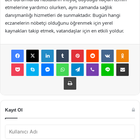
etmelerine yardımcı olurken, aynı zamanda sağlık
danışmanlığı hizmetleri de sunmaktadır. Bugün hangi
eczanelerin nöbetçi olduğunu öğrenmek için yerel
kaynakları takip etmek, vatandaşlar için en etkili yoldur.
Facebook
X
LinkedIn
Tumblr
Pinterest
Reddit
VKontakte
Odnok
Pocket
Skype
Messenger
WhatsApp
Telegram
Viber
Line
E-Posta ile payla
Yazdır
Kayıt Ol