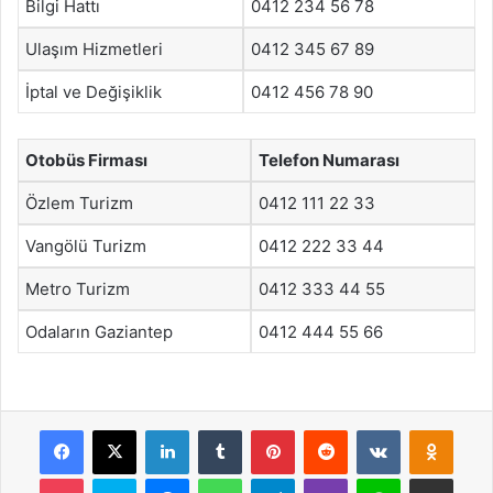
Bilgi Hattı
0412 234 56 78
Ulaşım Hizmetleri
0412 345 67 89
İptal ve Değişiklik
0412 456 78 90
Otobüs Firması
Telefon Numarası
Özlem Turizm
0412 111 22 33
Vangölü Turizm
0412 222 33 44
Metro Turizm
0412 333 44 55
Odaların Gaziantep
0412 444 55 66
Facebook
X
LinkedIn
Tumblr
Pinterest
Reddit
VKontakte
Odnok
Pocket
Skype
Messenger
WhatsApp
Telegram
Viber
Line
E-Posta ile payla