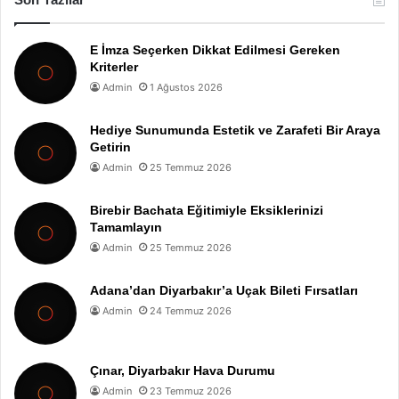
E İmza Seçerken Dikkat Edilmesi Gereken
Kriterler
Admin
1 Ağustos 2026
Hediye Sunumunda Estetik ve Zarafeti Bir Araya
Getirin
Admin
25 Temmuz 2026
Birebir Bachata Eğitimiyle Eksiklerinizi
Tamamlayın
Admin
25 Temmuz 2026
Adana’dan Diyarbakır’a Uçak Bileti Fırsatları
Admin
24 Temmuz 2026
Çınar, Diyarbakır Hava Durumu
Admin
23 Temmuz 2026