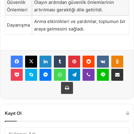
Güvenlik
Olayın ardından güvenlik önlemlerinin
Önlemleri
artırılması gerektiği dile getirildi.
Anma etkinlikleri ve yardımlar, toplumun bir
Dayanışma
araya gelmesini sağladı.
Facebook
X
LinkedIn
Tumblr
Pinterest
Reddit
VKontakte
Odnok
Pocket
Skype
Messenger
WhatsApp
Telegram
Viber
Line
E-Posta ile payla
Yazdır
Kayıt Ol