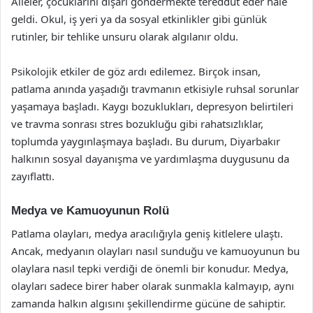
Aileler, çocuklarını dışarı göndermekte tereddüt eder hale
geldi. Okul, iş yeri ya da sosyal etkinlikler gibi günlük
rutinler, bir tehlike unsuru olarak algılanır oldu.
Psikolojik etkiler de göz ardı edilemez. Birçok insan,
patlama anında yaşadığı travmanın etkisiyle ruhsal sorunlar
yaşamaya başladı. Kaygı bozuklukları, depresyon belirtileri
ve travma sonrası stres bozukluğu gibi rahatsızlıklar,
toplumda yaygınlaşmaya başladı. Bu durum, Diyarbakır
halkının sosyal dayanışma ve yardımlaşma duygusunu da
zayıflattı.
Medya ve Kamuoyunun Rolü
Patlama olayları, medya aracılığıyla geniş kitlelere ulaştı.
Ancak, medyanın olayları nasıl sunduğu ve kamuoyunun bu
olaylara nasıl tepki verdiği de önemli bir konudur. Medya,
olayları sadece birer haber olarak sunmakla kalmayıp, aynı
zamanda halkın algısını şekillendirme gücüne de sahiptir.