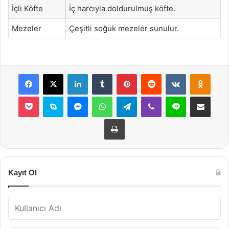
İçli Köfte
İç harcıyla doldurulmuş köfte.
Mezeler
Çeşitli soğuk mezeler sunulur.
Facebook
X
LinkedIn
Tumblr
Pinterest
Reddit
VKontakte
Odnok
Pocket
Skype
Messenger
WhatsApp
Telegram
Viber
Line
E-Posta ile payla
Yazdır
Kayıt Ol