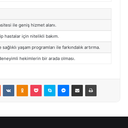
itesi ile geniş hizmet alanı.
 hastalar için nitelikli bakım.
 sağlıklı yaşam programları ile farkındalık artırma.
deneyimli hekimlerin bir arada olması.
st
Reddit
VKontakte
Odnoklassniki
Pocket
Skype
Messenger
E-Posta ile paylaş
Yazdır