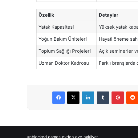
Özellik
Detaylar
Yatak Kapasitesi
Yüksek yatak kapas
Yoğun Bakım Üniteleri
Hayati öneme sahip
Toplum Sağlığı Projeleri
Açık seminerler ve
Uzman Doktor Kadrosu
Farklı branşlarda 
Facebook
X
LinkedIn
Tumblr
Pintere
unblocked games
evden eve nakliyat