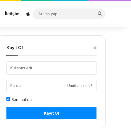
Sitemap
Arama
İletişim
yap
...
Kayıt Ol
Unuttunuz mu?
Beni hatırla
Kayıt Ol