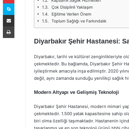
Kapsamlı Sağlık Hizmetleri
Skype
Çok Disiplinli Yaklaşım
Eğitime Verilen Önem
E-Posta ile paylaş
Toplum Sağlığı ve Farkındalık
Yazdır
Diyarbakır Şehir Hastanesi: S
Diyarbakır, tarihi ve kültürel zenginlikleriyle ol
çekmektedir. Bu bağlamda, Diyarbakır Şehir Ha
iyileştirmek amacıyla inşa edilmiştir. 2020 yılı
değil, aynı zamanda sunduğu yenilikçi sağlık hi
Modern Altyapı ve Gelişmiş Teknoloji
Diyarbakır Şehir Hastanesi, modern mimari yapıs
çekmektedir. 1.500 yatak kapasitesine sahip ol
biri olma özelliği taşımaktadır. Hastanenin için
tasarlanmış ve en son teknoloji ürünü tıbbi cihaz