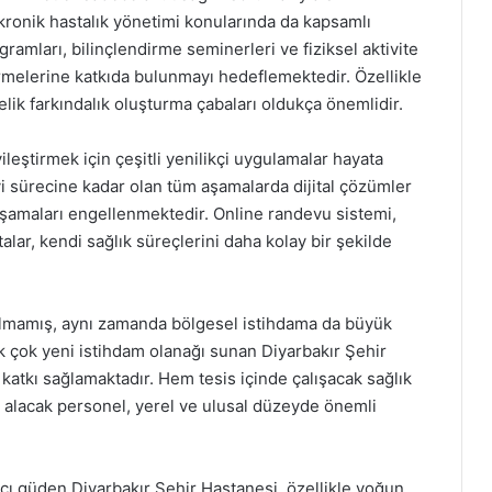
e kronik hastalık yönetimi konularında da kapsamlı
ramları, bilinçlendirme seminerleri ve fiziksel aktivite
sürmelerine katkıda bulunmayı hedeflemektedir. Özellikle
elik farkındalık oluşturma çabaları oldukça önemlidir.
leştirmek için çeşitli yenilikçi uygulamalar hayata
vi sürecine kadar olan tüm aşamalarda dijital çözümler
şamaları engellenmektedir. Online randevu sistemi,
alar, kendi sağlık süreçlerini daha kolay bir şekilde
almamış, aynı zamanda bölgesel istihdama da büyük
k çok yeni istihdam olanağı sunan Diyarbakır Şehir
katkı sağlamaktadır. Hem tesis içinde çalışacak sağlık
v alacak personel, yerel ve ulusal düzeyde önemli
ı güden Diyarbakır Şehir Hastanesi, özellikle yoğun