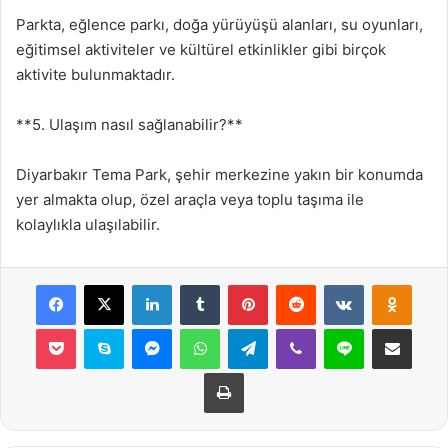
Parkta, eğlence parkı, doğa yürüyüşü alanları, su oyunları,
eğitimsel aktiviteler ve kültürel etkinlikler gibi birçok
aktivite bulunmaktadır.
**5. Ulaşım nasıl sağlanabilir?**
Diyarbakır Tema Park, şehir merkezine yakın bir konumda
yer almakta olup, özel araçla veya toplu taşıma ile
kolaylıkla ulaşılabilir.
Facebook
X
LinkedIn
Tumblr
Pinterest
Reddit
VKontakte
Odnok
Pocket
Skype
Messenger
WhatsApp
Telegram
Viber
Line
E-Posta ile payla
Yazdır