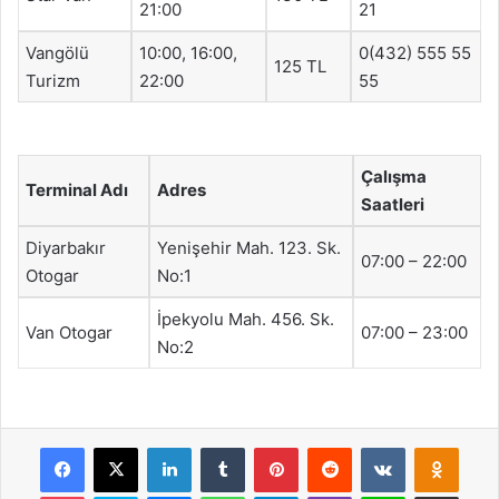
21:00
21
Vangölü
10:00, 16:00,
0(432) 555 55
125 TL
Turizm
22:00
55
Çalışma
Terminal Adı
Adres
Saatleri
Diyarbakır
Yenişehir Mah. 123. Sk.
07:00 – 22:00
Otogar
No:1
İpekyolu Mah. 456. Sk.
Van Otogar
07:00 – 23:00
No:2
Facebook
X
LinkedIn
Tumblr
Pinterest
Reddit
VKontakte
Odnok
Pocket
Skype
Messenger
WhatsApp
Telegram
Viber
Line
E-Posta ile payla