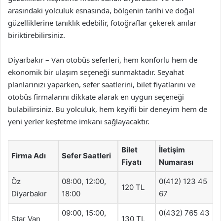
arasındaki yolculuk esnasında, bölgenin tarihi ve doğal
güzelliklerine tanıklık edebilir, fotoğraflar çekerek anılar
biriktirebilirsiniz.
Diyarbakır – Van otobüs seferleri, hem konforlu hem de
ekonomik bir ulaşım seçeneği sunmaktadır. Seyahat
planlarınızı yaparken, sefer saatlerini, bilet fiyatlarını ve
otobüs firmalarını dikkate alarak en uygun seçeneği
bulabilirsiniz. Bu yolculuk, hem keyifli bir deneyim hem de
yeni yerler keşfetme imkanı sağlayacaktır.
Bilet
İletişim
Firma Adı
Sefer Saatleri
Fiyatı
Numarası
Öz
08:00, 12:00,
0(412) 123 45
120 TL
Diyarbakır
18:00
67
09:00, 15:00,
0(432) 765 43
Star Van
130 TL