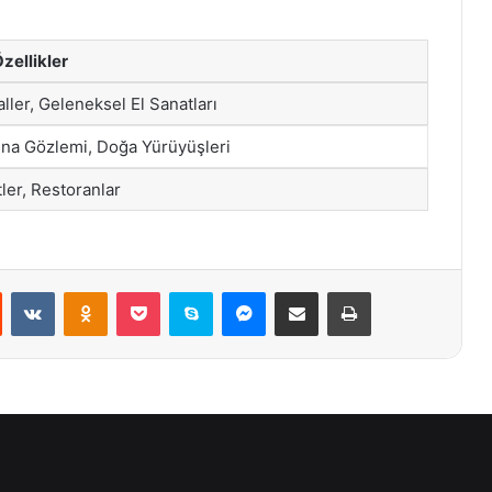
zellikler
aller, Geleneksel El Sanatları
una Gözlemi, Doğa Yürüyüşleri
ler, Restoranlar
st
Reddit
VKontakte
Odnoklassniki
Pocket
Skype
Messenger
E-Posta ile paylaş
Yazdır