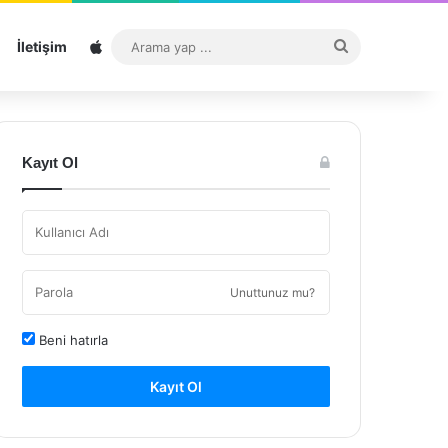
Sitemap
Arama
İletişim
yap
...
Kayıt Ol
Unuttunuz mu?
Beni hatırla
Kayıt Ol