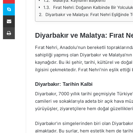
Malatya: Kayısının Başkenti
Skype
Fırat Nehri: Doğanın Kalbinde Bir Yolculu
Diyarbakır ve Malatya: Fırat Nehri Eşliğinde T
E-Posta ile paylaş
Yazdır
Diyarbakır ve Malatya: Fırat N
Fırat Nehri, Anadolu’nun bereketli toprakların
sahipliği yapmış olan Diyarbakır ve Malatya’nın 
kaynağıdır. Bu iki şehir, tarihi, kültürel ve doğ
ilgisini çekmektedir. Fırat Nehri’nin eşlik ettiğ
Diyarbakır: Tarihin Kalbi
Diyarbakır, 7000 yıllık tarihi geçmişiyle Türkiye’
camileri ve sokaklarıyla adeta bir açık hava müz
yürüyüşler, ziyaretçilere hem doğal güzellikler
Diyarbakır’ın simgelerinden biri olan Diyarbak
almaktadır. Bu surlar, hem estetik hem de tarih