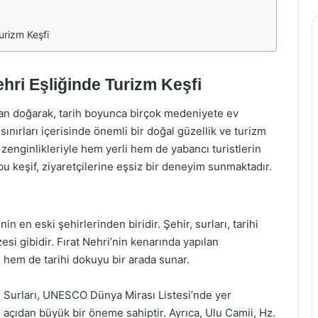
k
urizm Keşfi
ehri Eşliğinde Turizm Keşfi
dan doğarak, tarih boyunca birçok medeniyete ev
sınırları içerisinde önemli bir doğal güzellik ve turizm
al zenginlikleriyle hem yerli hem de yabancı turistlerin
i bu keşif, ziyaretçilerine eşsiz bir deneyim sunmaktadır.
nin en eski şehirlerinden biridir. Şehir, surları, tarihi
esi gibidir. Fırat Nehri’nin kenarında yapılan
i hem de tarihi dokuyu bir arada sunar.
ır Surları, UNESCO Dünya Mirası Listesi’nde yer
i açıdan büyük bir öneme sahiptir. Ayrıca, Ulu Camii, Hz.