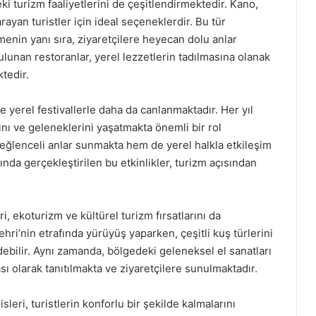
ki turizm faaliyetlerini de çeşitlendirmektedir. Kano,
arayan turistler için ideal seçeneklerdir. Bu tür
tmenin yanı sıra, ziyaretçilere heyecan dolu anlar
ulunan restoranlar, yerel lezzetlerin tadılmasına olanak
tedir.
le yerel festivallerle daha da canlanmaktadır. Her yıl
ını ve geleneklerini yaşatmakta önemli bir rol
 eğlenceli anlar sunmakta hem de yerel halkla etkileşim
rında gerçekleştirilen bu etkinlikler, turizm açısından
ri, ekoturizm ve kültürel turizm fırsatlarını da
ehri’nin etrafında yürüyüş yaparken, çeşitli kuş türlerini
debilir. Aynı zamanda, bölgedeki geleneksel el sanatları
ası olarak tanıtılmakta ve ziyaretçilere sunulmaktadır.
sleri, turistlerin konforlu bir şekilde kalmalarını