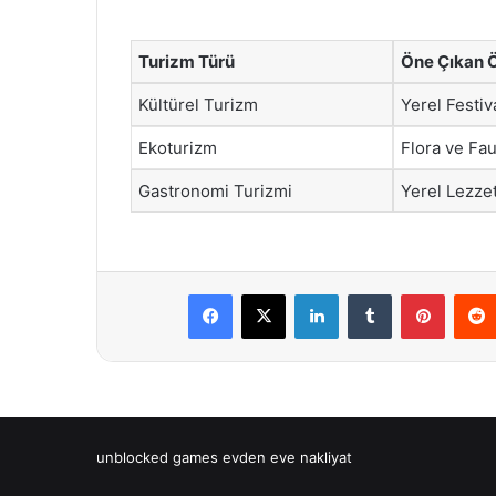
Turizm Türü
Öne Çıkan Ö
Kültürel Turizm
Yerel Festiv
Ekoturizm
Flora ve Fa
Gastronomi Turizmi
Yerel Lezzet
Facebook
X
LinkedIn
Tumblr
Pintere
unblocked games
evden eve nakliyat