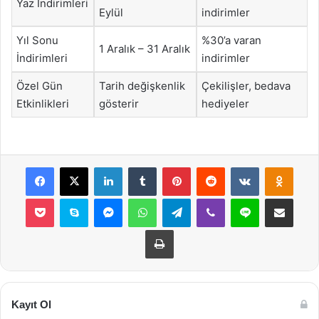
Yaz İndirimleri
Eylül
indirimler
Yıl Sonu
%30’a varan
1 Aralık – 31 Aralık
İndirimleri
indirimler
Özel Gün
Tarih değişkenlik
Çekilişler, bedava
Etkinlikleri
gösterir
hediyeler
Facebook
X
LinkedIn
Tumblr
Pinterest
Reddit
VKontakte
Odnok
Pocket
Skype
Messenger
WhatsApp
Telegram
Viber
Line
E-Posta ile payla
Yazdır
Kayıt Ol