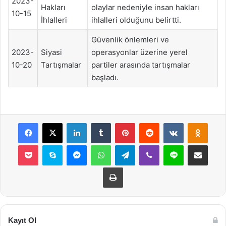
2023-
Hakları
olaylar nedeniyle insan hakları
10-15
İhlalleri
ihlalleri olduğunu belirtti.
Güvenlik önlemleri ve
2023-
Siyasi
operasyonlar üzerine yerel
10-20
Tartışmalar
partiler arasında tartışmalar
başladı.
Facebook
X
LinkedIn
Tumblr
Pinterest
Reddit
VKontakte
Odnok
Pocket
Skype
Messenger
WhatsApp
Telegram
Viber
Line
E-Posta ile payla
Yazdır
Kayıt Ol