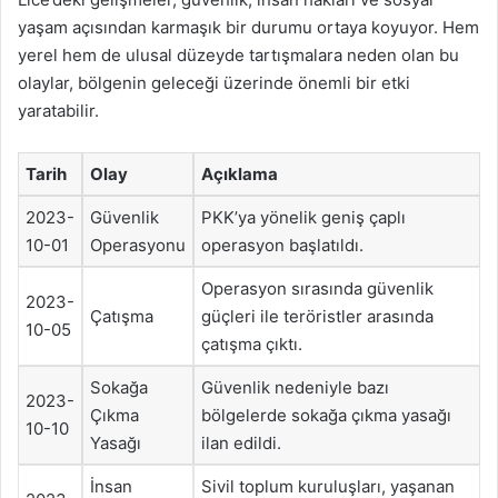
yaşam açısından karmaşık bir durumu ortaya koyuyor. Hem
yerel hem de ulusal düzeyde tartışmalara neden olan bu
olaylar, bölgenin geleceği üzerinde önemli bir etki
yaratabilir.
Tarih
Olay
Açıklama
2023-
Güvenlik
PKK’ya yönelik geniş çaplı
10-01
Operasyonu
operasyon başlatıldı.
Operasyon sırasında güvenlik
2023-
Çatışma
güçleri ile teröristler arasında
10-05
çatışma çıktı.
Sokağa
Güvenlik nedeniyle bazı
2023-
Çıkma
bölgelerde sokağa çıkma yasağı
10-10
Yasağı
ilan edildi.
İnsan
Sivil toplum kuruluşları, yaşanan