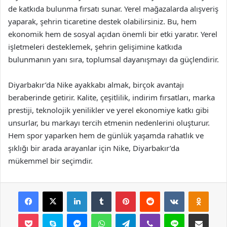
de katkıda bulunma fırsatı sunar. Yerel mağazalarda alışveriş
yaparak, şehrin ticaretine destek olabilirsiniz. Bu, hem
ekonomik hem de sosyal açıdan önemli bir etki yaratır. Yerel
işletmeleri desteklemek, şehrin gelişimine katkıda
bulunmanın yanı sıra, toplumsal dayanışmayı da güçlendirir.
Diyarbakır’da Nike ayakkabı almak, birçok avantajı
beraberinde getirir. Kalite, çeşitlilik, indirim fırsatları, marka
prestiji, teknolojik yenilikler ve yerel ekonomiye katkı gibi
unsurlar, bu markayı tercih etmenin nedenlerini oluşturur.
Hem spor yaparken hem de günlük yaşamda rahatlık ve
şıklığı bir arada arayanlar için Nike, Diyarbakır’da
mükemmel bir seçimdir.
Facebook
X
LinkedIn
Tumblr
Pinterest
Reddit
VKontakte
Odnok
Pocket
Skype
Messenger
WhatsApp
Telegram
Viber
Line
E-Posta ile payla