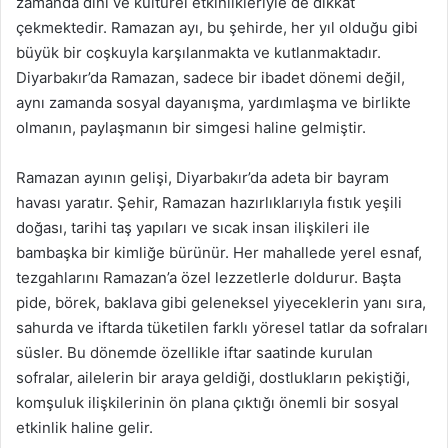
zamanda dini ve kültürel etkinlikleriyle de dikkat
çekmektedir. Ramazan ayı, bu şehirde, her yıl olduğu gibi
büyük bir coşkuyla karşılanmakta ve kutlanmaktadır.
Diyarbakır’da Ramazan, sadece bir ibadet dönemi değil,
aynı zamanda sosyal dayanışma, yardımlaşma ve birlikte
olmanın, paylaşmanın bir simgesi haline gelmiştir.
Ramazan ayının gelişi, Diyarbakır’da adeta bir bayram
havası yaratır. Şehir, Ramazan hazırlıklarıyla fıstık yeşili
doğası, tarihi taş yapıları ve sıcak insan ilişkileri ile
bambaşka bir kimliğe bürünür. Her mahallede yerel esnaf,
tezgahlarını Ramazan’a özel lezzetlerle doldurur. Başta
pide, börek, baklava gibi geleneksel yiyeceklerin yanı sıra,
sahurda ve iftarda tüketilen farklı yöresel tatlar da sofraları
süsler. Bu dönemde özellikle iftar saatinde kurulan
sofralar, ailelerin bir araya geldiği, dostlukların pekiştiği,
komşuluk ilişkilerinin ön plana çıktığı önemli bir sosyal
etkinlik haline gelir.